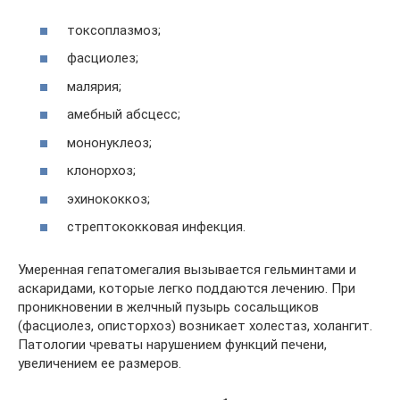
токсоплазмоз;
фасциолез;
малярия;
амебный абсцесс;
мононуклеоз;
клонорхоз;
эхинококкоз;
стрептококковая инфекция.
Умеренная гепатомегалия вызывается гельминтами и
аскаридами, которые легко поддаются лечению. При
проникновении в желчный пузырь сосальщиков
(фасциолез, описторхоз) возникает холестаз, холангит.
Патологии чреваты нарушением функций печени,
увеличением ее размеров.