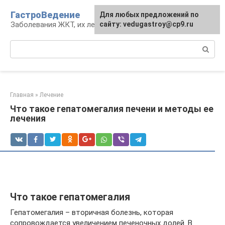
Перейти
ГастроВедение
Для любых предложений по
к
Заболевания ЖКТ, их лечение и профилактика
сайту: vedugastroy@cp9.ru
контенту
Поиск:
Главная
»
Лечение
Что такое гепатомегалия печени и методы ее
лечения
Что такое гепатомегалия
Гепатомегалия – вторичная болезнь, которая
сопровождается увеличением печеночных долей. В