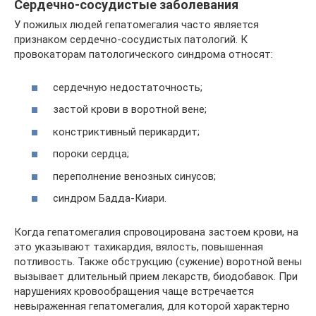
Сердечно-сосудистые заболевания
У пожилых людей гепатомегалия часто является
признаком сердечно-сосудистых патологий. К
провокаторам патологического синдрома относят:
сердечную недостаточность;
застой крови в воротной вене;
констриктивный перикардит;
пороки сердца;
переполнение венозных синусов;
синдром Бадда-Киари.
Когда гепатомегалия спровоцирована застоем крови, на
это указывают тахикардия, вялость, повышенная
потливость. Также обструкцию (сужение) воротной вены
вызывает длительный прием лекарств, биодобавок. При
нарушениях кровообращения чаще встречается
невыраженная гепатомегалия, для которой характерно