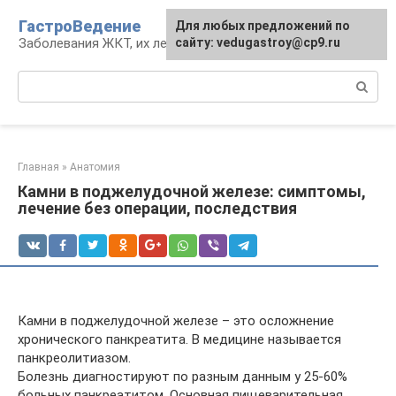
Перейти
ГастроВедение
Для любых предложений по
к
Заболевания ЖКТ, их лечение и профилактика
сайту: vedugastroy@cp9.ru
контенту
Поиск:
Главная
»
Анатомия
Камни в поджелудочной железе: симптомы,
лечение без операции, последствия
Камни в поджелудочной железе – это осложнение
хронического панкреатита. В медицине называется
панкреолитиазом.
Болезнь диагностируют по разным данным у 25-60%
больных панкреатитом. Основная пищеварительная