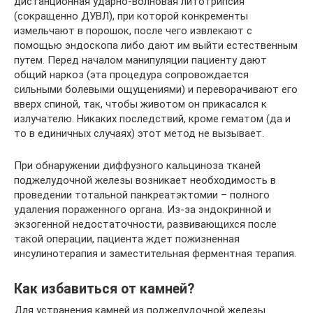
дистанционная ударно-волновая литотрипсия
(сокращенно ДУВЛ), при которой конкременты
измельчают в порошок, после чего извлекают с
помощью эндоскопа либо дают им выйти естественным
путем. Перед началом манипуляции пациенту дают
общий наркоз (эта процедура сопровождается
сильными болевыми ощущениями) и переворачивают его
вверх спиной, так, чтобы животом он прикасался к
излучателю. Никаких последствий, кроме гематом (да и
то в единичных случаях) этот метод не вызывает.
При обнаружении диффузного кальциноза тканей
поджелудочной железы возникает необходимость в
проведении тотальной панкреатэктомии – полного
удаления пораженного органа. Из-за эндокринной и
экзогенной недостаточности, развивающихся после
такой операции, пациента ждет пожизненная
инсулинотерапия и заместительная ферментная терапия.
Как избавиться от камней?
Для устранения камней из поджелудочной железы