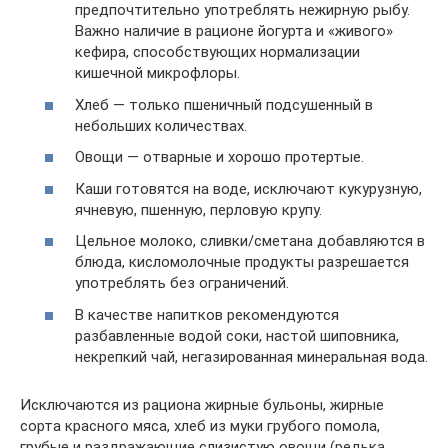
предпочтительно употреблять нежирную рыбу.
Важно наличие в рационе йогурта и «живого»
кефира, способствующих нормализации
кишечной микрофлоры.
Хлеб — только пшеничный подсушенный в
небольших количествах.
Овощи — отварные и хорошо протертые.
Каши готовятся на воде, исключают кукурузную,
ячневую, пшенную, перловую крупу.
Цельное молоко, сливки/сметана добавляются в
блюда, кисломолочные продукты разрешается
употреблять без ограничений.
В качестве напитков рекомендуются
разбавленные водой соки, настой шиповника,
некрепкий чай, негазированная минеральная вода.
Исключаются из рациона жирные бульоны, жирные
сорта красного мяса, хлеб из муки грубого помола,
грубые и раздражающие слизистую овощи (редька,