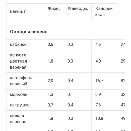
Жиры,
Углеводы,
Калории,
Белки, г
г
г
ккал
Овощи и зелень
кабачки
0,6
0,3
4,6
24
капуста
цветная
1,8
0,3
4,0
29
вареная
картофель
2,0
0,4
16,7
82
вареный
морковь
1,3
0,1
6,9
32
петрушка
3,7
0,4
7,6
47
свекла
1,8
0,0
10,8
49
вареная