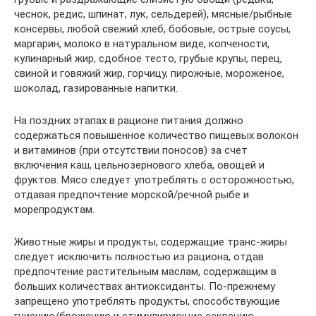
чеснок, редис, шпинат, лук, сельдерей), мясные/рыбные
консервы, любой свежий хлеб, бобовые, острые соусы,
маргарин, молоко в натуральном виде, копчености,
кулинарный жир, сдобное тесто, грубые крупы, перец,
свиной и говяжий жир, горчицу, пирожные, мороженое,
шоколад, газированные напитки.
На поздних этапах в рационе питания должно
содержаться повышенное количество пищевых волокон
и витаминов (при отсутствии поносов) за счет
включения каш, цельнозернового хлеба, овощей и
фруктов. Мясо следует употреблять с осторожностью,
отдавая предпочтение морской/речной рыбе и
морепродуктам.
Животные жиры и продукты, содержащие транс-жиры
следует исключить полностью из рациона, отдав
предпочтение растительным маслам, содержащим в
больших количествах антиоксиданты. По-прежнему
запрещено употреблять продукты, способствующие
гниению/брожению и стимулирующие секрецию