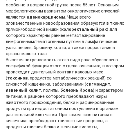
особенно в возрастной группе после 55 лет. Основным
морфологическим вариантом онкологических опухолей
являются
аденокарциномы
. Чаще всего
злокачественные новообразования образуются в тканях
прямой/ободочной кишки (
колоректальный рак
) для
которого характерны раннее метастазирование
лимфогенным/гематогенным путями в лимфатические
узлы, печень, брюшину, кости, а также прорастание в
органы малого таза.
Высокая встречаемость этого вида рака обусловлена
спецификой функции этого отдела кишечника, в котором
происходит длительный контакт каловых масс
(
токсинов
, продуктов метаболических реакций) со
слизистой кишечника, заболеваниями (
сигмоидит
,
язвенный колит
, полипы,
болезнь Крона
) и характером
питания, в рационе которого преобладают жиры
животного происхождения, белки и рафинированные
продукты при недостаточном поступлении в организм
растительной клетчатки. При таком типе питания в
кишечнике преобладают гнилостные процессы, а
продукты гниения белка и желчные кислоты,