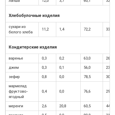
лапша
12,0
3,7
60,1
322
Хлебобулочные изделия
сухари из
11,2
1,4
72,2
331
белого хлеба
Кондитерские изделия
варенье
0,3
0,2
63,0
263
джем
0,3
0,1
56,0
238
зефир
0,8
0,0
78,5
304
мармелад
фруктово-
0,4
0,0
76,6
293
ягодный
меренги
2,6
20,8
60,5
440