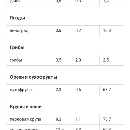
дыня
0,6
0,3
7,4
Ягоды
виноград
0,6
0,2
16,8
Грибы
грибы
3,5
2,0
2,5
Орехи и сухофрукты
сухофрукты
2,3
0,6
68,2
Крупы и каши
перловая крупа
9,3
1,1
73,7
пшенная крупа
11,5
3,3
69,3