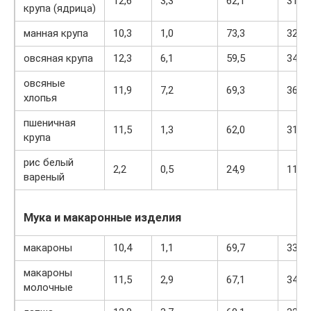
12,6
3,3
62,1
313
крупа (ядрица)
манная крупа
10,3
1,0
73,3
328
овсяная крупа
12,3
6,1
59,5
342
овсяные
11,9
7,2
69,3
366
хлопья
пшеничная
11,5
1,3
62,0
316
крупа
рис белый
2,2
0,5
24,9
116
вареный
Мука и макаронные изделия
макароны
10,4
1,1
69,7
337
макароны
11,5
2,9
67,1
345
молочные