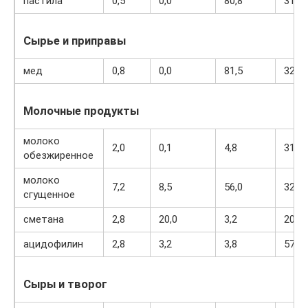
пастила
0,5
0,0
80,8
310
Сырье и приправы
мед
0,8
0,0
81,5
329
Молочные продукты
молоко
2,0
0,1
4,8
31
обезжиренное
молоко
7,2
8,5
56,0
320
сгущенное
сметана
2,8
20,0
3,2
206
ацидофилин
2,8
3,2
3,8
57
Сыры и творог