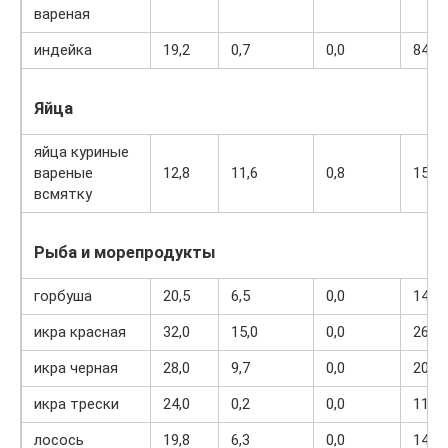
вареная
индейка
19,2
0,7
0,0
84
Яйца
яйца куриные
вареные
12,8
11,6
0,8
159
всмятку
Рыба и морепродукты
горбуша
20,5
6,5
0,0
142
икра красная
32,0
15,0
0,0
263
икра черная
28,0
9,7
0,0
203
икра трески
24,0
0,2
0,0
115
лосось
19,8
6,3
0,0
142