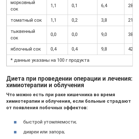
морковный
1,1
0,1
6,4
28
сок
томатный сок
1,1
0,2
3,8
21
тыквенный
0,0
0,0
9,0
38
сок
яблочный сок
0,4
0,4
9,8
42
* данные указаны на 100 г продукта
Диета при проведении операции и лечения:
химиотерапии и облучения
Что можно есть при раке кишечника во время
химиотерапии и облучения, если больные страдают
от появления побочных эффектов:
быстрой утомляемости;
диареи или запора;