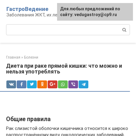
Перейти
ГастроВедение
Для любых предложений по
к
Заболевания ЖКТ, их лечение и профилактика
сайту: vedugastroy@cp9.ru
контенту
Поиск:
Главная
»
Болезни
Диета при раке прямой кишки: что можно и
нельзя употреблять
Общие правила
Рак слизистой оболочки кишечника относится к широко
распространённому виду онкологических заболеваний,