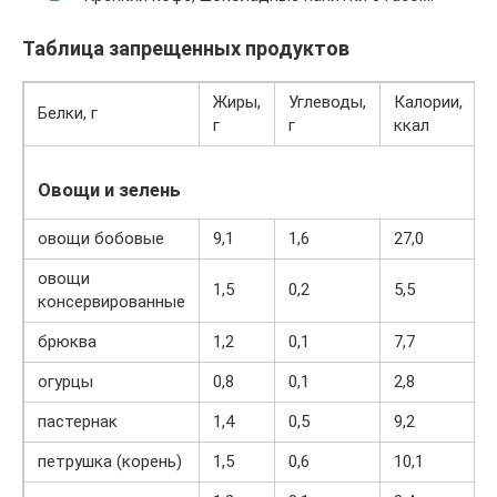
Таблица запрещенных продуктов
Жиры,
Углеводы,
Калории,
Белки, г
г
г
ккал
Овощи и зелень
овощи бобовые
9,1
1,6
27,0
овощи
1,5
0,2
5,5
консервированные
брюква
1,2
0,1
7,7
огурцы
0,8
0,1
2,8
пастернак
1,4
0,5
9,2
петрушка (корень)
1,5
0,6
10,1