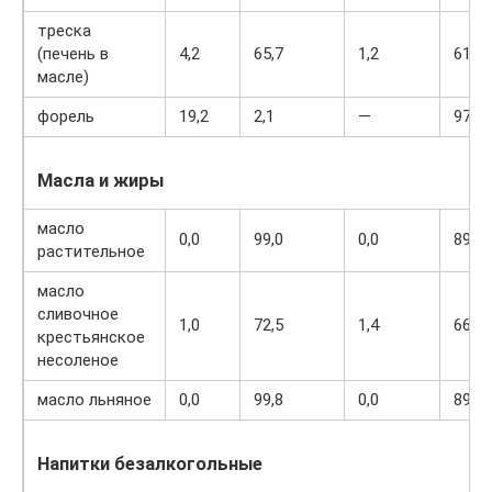
треска
(печень в
4,2
65,7
1,2
613
масле)
форель
19,2
2,1
—
97
Масла и жиры
масло
0,0
99,0
0,0
899
растительное
масло
сливочное
1,0
72,5
1,4
662
крестьянское
несоленое
масло льняное
0,0
99,8
0,0
898
Напитки безалкогольные