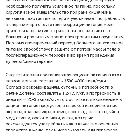
риском его развития уже за 10-14 дней до операции
необходимо получать усиленное питание, поскольку
хирургическое вмешательство при раке кишечника
вызывает азотистые потери и увеличивает потребность
в энергии и при отсутствии коррекции питания может
привести к развитию отрицательного азотистого
баланса и различным водно-электролитным нарушениям.
Поэтому своевременный переход больного на усиленное
питание способствует защите от потери массы тела в
послеоперационном периоде и во время проведения
лучевой/химиотерапии.
Энергетическая составляющая рациона питания в этот
период должна составлять 3500-4000 ккал/суки.
Согласно рекомендациям, суточные потребности в
белке должны составлять 1,2-1,5 г/кг, а потребность в
энергии — 25-35 ккал/кг, что достигается включением в
рацион питания продуктов с высокой калорийностью:
шпроты, красная икра, кремы, шоколад, паштеты, яйца,
мед, сливки, орехи, сливки, сыры, которые
рекомендуется употреблять как в качестве основных
продуктов в меню, так и использовать для перекусов.