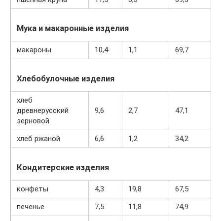
Мука и макаронные изделия
макароны
10,4
1,1
69,7
Хлебобулочные изделия
хлеб
древнерусский
9,6
2,7
47,1
зерновой
хлеб ржаной
6,6
1,2
34,2
Кондитерские изделия
конфеты
4,3
19,8
67,5
печенье
7,5
11,8
74,9