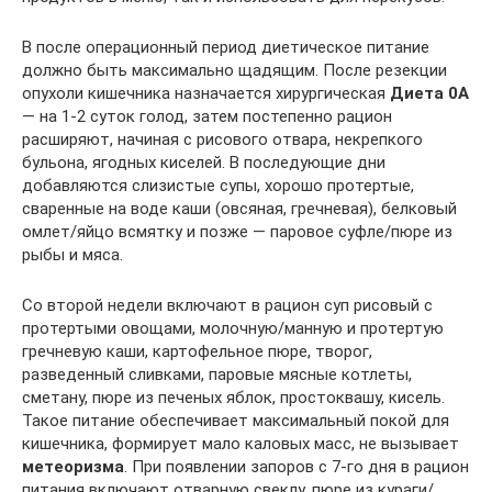
В после операционный период диетическое питание
должно быть максимально щадящим. После резекции
опухоли кишечника назначается хирургическая
Диета 0А
— на 1-2 суток голод, затем постепенно рацион
расширяют, начиная с рисового отвара, некрепкого
бульона, ягодных киселей. В последующие дни
добавляются слизистые супы, хорошо протертые,
сваренные на воде каши (овсяная, гречневая), белковый
омлет/яйцо всмятку и позже — паровое суфле/пюре из
рыбы и мяса.
Со второй недели включают в рацион суп рисовый с
протертыми овощами, молочную/манную и протертую
гречневую каши, картофельное пюре, творог,
разведенный сливками, паровые мясные котлеты,
сметану, пюре из печеных яблок, простоквашу, кисель.
Такое питание обеспечивает максимальный покой для
кишечника, формирует мало каловых масс, не вызывает
метеоризма
. При появлении запоров с 7-го дня в рацион
питания включают отварную свеклу, пюре из кураги/