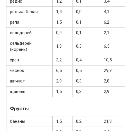
редис
1,2
0,1
3,4
редька белая
1,4
0,0
4,1
репа
1,5
0,1
6,2
сельдерей
0,9
0,1
2,1
сельдерей
1,3
0,3
6,5
(корень)
хрен
3,2
0,4
10,5
чеснок
6,5
0,5
29,9
шпинат
2,9
0,3
2,0
щавель
1,5
0,3
2,9
Фрукты
бананы
1,5
0,2
21,8