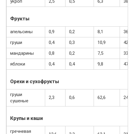
укроп
2,5
0,5
6,3
38
Фрукты
апельсины
0,9
0,2
8,1
36
груши
0,4
0,3
10,9
42
мандарины
0,8
0,2
7,5
33
яблоки
0,4
0,4
9,8
47
Орехи и сухофрукты
груши
2,3
0,6
62,6
249
сушеные
Крупы и каши
гречневая