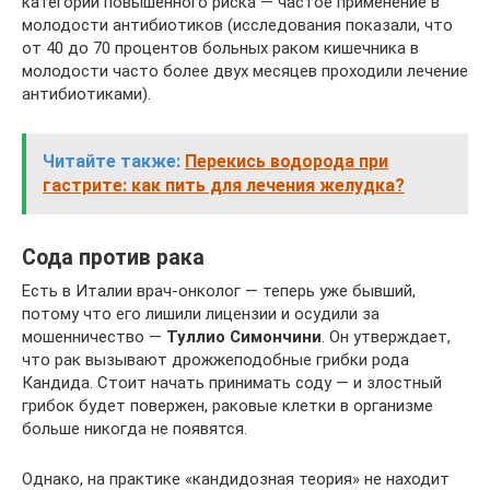
категории повышенного риска — частое применение в
молодости антибиотиков (исследования показали, что
от 40 до 70 процентов больных раком кишечника в
молодости часто более двух месяцев проходили лечение
антибиотиками).
Читайте также:
Перекись водорода при
гастрите: как пить для лечения желудка?
Сода против рака
Есть в Италии врач-онколог — теперь уже бывший,
потому что его лишили лицензии и осудили за
мошенничество —
Туллио Симончини
. Он утверждает,
что рак вызывают дрожжеподобные грибки рода
Кандида. Стоит начать принимать соду — и злостный
грибок будет повержен, раковые клетки в организме
больше никогда не появятся.
Однако, на практике «кандидозная теория» не находит