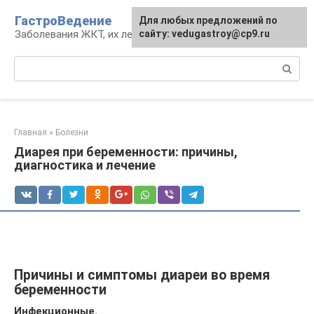
Перейти
ГастроВедение
Для любых предложений по
к
Заболевания ЖКТ, их лечение и профилактика
сайту: vedugastroy@cp9.ru
контенту
Поиск:
Главная
»
Болезни
Диарея при беременности: причины,
диагностика и лечение
Причины и симптомы диареи во время
беременности
Инфекционные.