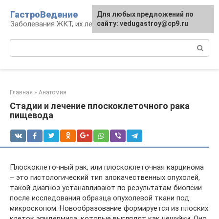
Перейти
ГастроВедение
Для любых предложений по
к
Заболевания ЖКТ, их лечение и профилактика
сайту: vedugastroy@cp9.ru
контенту
Поиск:
Главная
»
Анатомия
Стадии и лечение плоскоклеточного рака
пищевода
Плоскоклеточный рак, или плоскоклеточная карцинома
– это гистологический тип злокачественных опухолей,
такой диагноз устанавливают по результатам биопсии
после исследования образца опухолевой ткани под
микроскопом. Новообразование формируется из плоских
клеток эпидермиса, которые выглядят как чешуйки. Оно