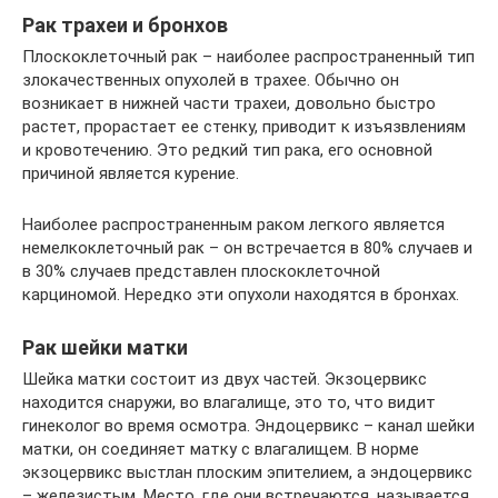
Рак трахеи и бронхов
Плоскоклеточный рак – наиболее распространенный тип
злокачественных опухолей в трахее. Обычно он
возникает в нижней части трахеи, довольно быстро
растет, прорастает ее стенку, приводит к изъязвлениям
и кровотечению. Это редкий тип рака, его основной
причиной является курение.
Наиболее распространенным раком легкого является
немелкоклеточный рак – он встречается в 80% случаев и
в 30% случаев представлен плоскоклеточной
карциномой. Нередко эти опухоли находятся в бронхах.
Рак шейки матки
Шейка матки состоит из двух частей. Экзоцервикс
находится снаружи, во влагалище, это то, что видит
гинеколог во время осмотра. Эндоцервикс – канал шейки
матки, он соединяет матку с влагалищем. В норме
экзоцервикс выстлан плоским эпителием, а эндоцервикс
– железистым. Место, где они встречаются, называется