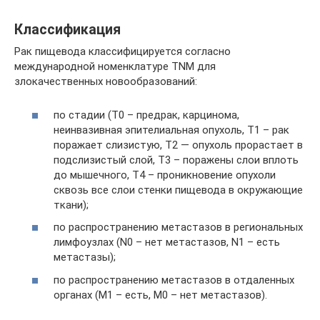
Классификация
Рак пищевода классифицируется согласно
международной номенклатуре TNM для
злокачественных новообразований:
по стадии (Т0 – предрак, карцинома,
неинвазивная эпителиальная опухоль, Т1 – рак
поражает слизистую, Т2 — опухоль прорастает в
подслизистый слой, Т3 – поражены слои вплоть
до мышечного, Т4 – проникновение опухоли
сквозь все слои стенки пищевода в окружающие
ткани);
по распространению метастазов в региональных
лимфоузлах (N0 – нет метастазов, N1 – есть
метастазы);
по распространению метастазов в отдаленных
органах (М1 – есть, М0 – нет метастазов).