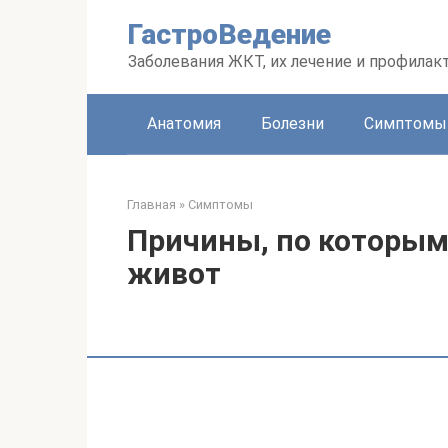
Перейти
ГастроВедение
к
контенту
Заболевания ЖКТ, их лечение и профилак
Анатомия
Болезни
Симптомы
Главная
»
Симптомы
Причины, по которым
живот