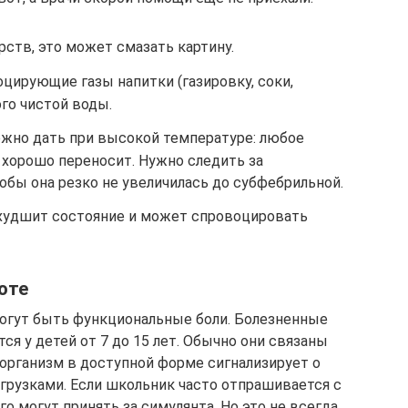
рств, это может смазать картину.
оцирующие газы напитки (газировку, соки,
ого чистой воды.
ожно дать при высокой температуре: любое
хорошо переносит. Нужно следить за
бы она резко не увеличилась до субфебрильной.
 ухудшит состояние и может спровоцировать
оте
могут быть функциональные боли. Болезненные
я у детей от 7 до 15 лет. Обычно они связаны
 организм в доступной форме сигнализирует о
агрузками. Если школьник часто отпрашивается с
го могут принять за симулянта. Но это не всегда