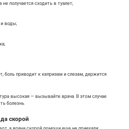
а не получается сходить в туалет;
 и воды;
ка;
т, боль приводит к капризам и слезам, держится
атура высокая — вызывайте врача. В этом случае
ть болезнь.
да скорой
вот, а врачи скорой помощи еще не приехали: