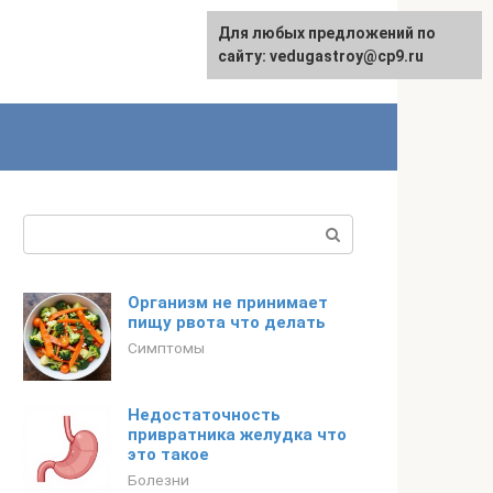
Для любых предложений по
сайту: vedugastroy@cp9.ru
Поиск:
Организм не принимает
пищу рвота что делать
Симптомы
Недостаточность
привратника желудка что
это такое
Болезни