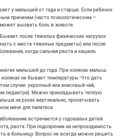
вает у малышей от года и старше. Если ребенок
азным причинам (часто психологическим —
 может вызвать боль в животе.
ывает после тяжелых физических нагрузок
инуть с места тяжелые предметы) или после
олевания, когда сильная рвота и кашель
 многих малышей до года. При коликах малыш
 коликах не бывает температуры. Что дать
том случае: укропный или анисовый чай,
ции педиатра). Можно прикладывать теплую
алыша на руках вертикально, прокатывать
ом мяче для пилатеса.
аболевание встречается у годовалых детей.
ота, рвота. При подозрении на непроходимость
ть в больницу. Вопрос не всегда можно решить