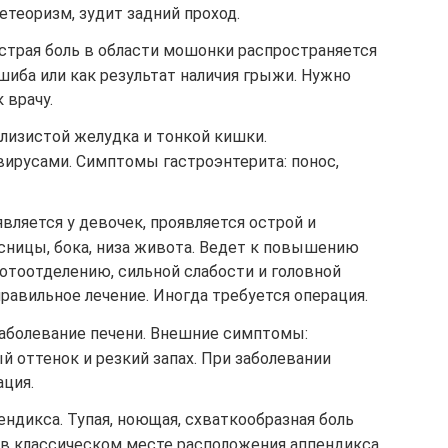
теоризм, зудит задний проход.
Острая боль в области мошонки распространяется
ушиба или как результат наличия грыжи. Нужно
 врачу.
лизистой желудка и тонкой кишки.
вирусами. Симптомы гастроэнтерита: понос,
вляется у девочек, проявляется острой и
сницы, бока, низа живота. Ведет к повышению
тоотделению, сильной слабости и головной
правильное лечение. Иногда требуется операция.
заболевание печени. Внешние симптомы:
й оттенок и резкий запах. При заболевании
ация.
ндикса. Тупая, ноющая, схваткообразная боль
о в классическом месте расположения аппендикса