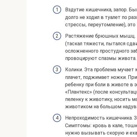
Вздутие кишечника, запор. Бы
долго не ходил в туалет по р
стрессы, переутомление), это
Растяжение брюшных мышц. Б
(таскал тяжести, пытался сдв
осложненного простудного заб
провоцируют спазмы живота.
Колики. Эта проблема мучает
плачет, поджимает ножки. При
ребенку при боли в животе в э
«Плантекс» (после консульта
пеленку к животику, носить м
животиком на большом надувн
Непроходимость кишечника. З
Симптомы: кровь в кале, тошн
нужно вызывать скорую и еха