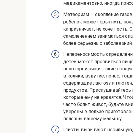
медикаментозно, иногда прих
Метеоризм — скопление газов
ребенок может срыгнуть, появ
капризничает, не хочет есть. 
самолечением заниматься опа
более серьезных заболеваний.
Непереносимость определенн
детей может проявиться пище
некоторой пищи. Такие проду
в колики, вздутие, понос, тош
содержащие лактозу и глютен
продуктов. Прислушивайтесь к
которые ему не нравятся. Что
часто болит живот, будьте вн
уверены в пользе приготовленн
полезны вашему малышу.
Глисты вызывают несильную,