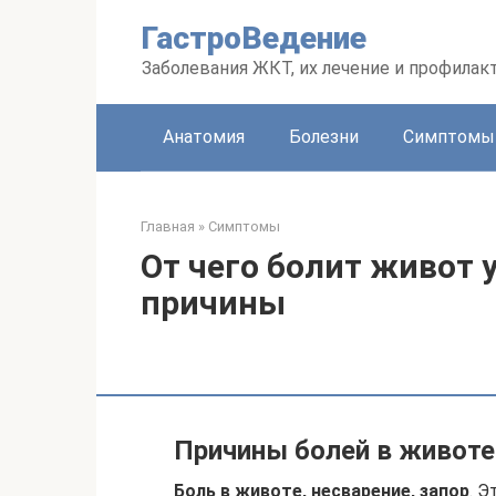
Перейти
ГастроВедение
к
контенту
Заболевания ЖКТ, их лечение и профилак
Анатомия
Болезни
Симптомы
Главная
»
Симптомы
От чего болит живот 
причины
Причины болей в животе
Боль в животе, несварение, запор
. 