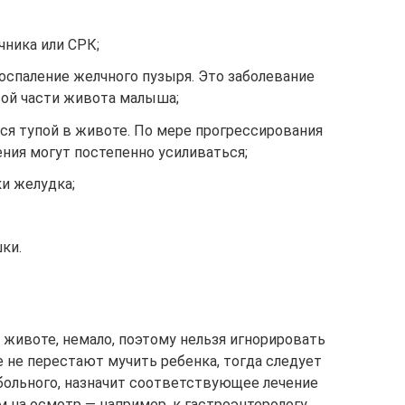
ника или СРК;
оспаление желчного пузыря. Это заболевание
ой части живота малыша;
я тупой в животе. По мере прогрессирования
ния могут постепенно усиливаться;
и желудка;
ки.
 животе, немало, поэтому нельзя игнорировать
е не перестают мучить ребенка, тогда следует
 больного, назначит соответствующее лечение
 на осмотр — например, к гастроэнтерологу.