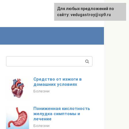
Для любых предложений по
сайту: vedugastroy@cp9.ru
Поиск:
Средство от изжоги в
домашних условиях
Болезни
Пониженная кислотность
желудка симптомы и
лечение
Болезни