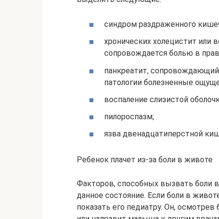
синдром раздраженного кишеч
хронических холецистит или в
сопровождается болью в прав
панкреатит, сопровождающийс
патологии болезненные ощуще
воспаление слизистой оболочк
пилороспазм;
язва двенадцатиперстной киш
Ребенок плачет из-за боли в животе
Факторов, способных вызвать боли в
данное состояние. Если боли в живот
показать его педиатру. Он, осмотрев
или направит малыша к другим врачам