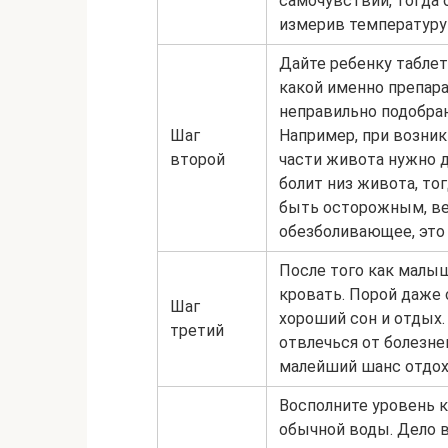
самочувствии, тогда
измерив температуру 
Дайте ребенку таблет
какой именно препара
неправильно подобра
Шаг
Например, при возни
второй
части живота нужно 
болит низ живота, то
быть осторожным, ве
обезболивающее, это
После того как малыш
кровать. Порой даже
Шаг
хороший сон и отдых.
третий
отвлечься от болезне
малейший шанс отдох
Восполните уровень к
обычной воды. Дело в