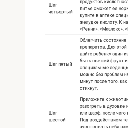
продуктов кислотнос
Шаг
питье сможет ее норм
четвертый
купите в аптеке спец
желудке кислоту. К н
«Ренни», «Маалокс», «
Облегчить состояние
препаратов. Для этой
дайте ребенку один и
быть свежий фрукт ил
Шаг пятый
специальные леденцы,
можно без проблем на
минут после того, ка
стихнут.
Приложите к животик
разогреть в духовке
Шаг
или шарф, после чего
шестой
Под воздействием теп
чувствовать себя на