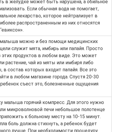
ть в желудке может быть нарушена, а обильное
ализовать. Если обычная вода не помогает,
иальное лекарство, которое нейтрализует в
аиболее распространенным из них относятся
Гевиксон».
 малыша можно и без помощи медицинских
 цели служит мята, имбирь или папайя. Просто
з этих продуктов в любом виде. Это может
и растение, чай из мяты или имбиря либо
 в состав которых входит папайя. Все это
йти в любом магазине города. Спустя 20-30
к ребенок съест это, болезненные ощущения
у малыша горячий компресс. Для этого нужно
 или микроволновой печи небольшое полотенце
 приложить к больному месту на 10-15 минут.
ла боль должна стихнуть, а ребенок будет
много лучше. При необходимости процедуру