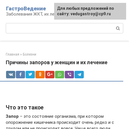
Перейти
ГастроВедение
Для любых предложений по
к
Заболевания ЖКТ, их лечение и профилактика
сайту: vedugastroy@cp9.ru
контенту
Поиск:
Главная
»
Болезни
Причины запоров у женщин и их лечение
Что это такое
Запор
– это состояние организма, при котором
опорожнение кишечника происходит очень редко и с
трудом или не происходит вовсе. Чаще всего люди