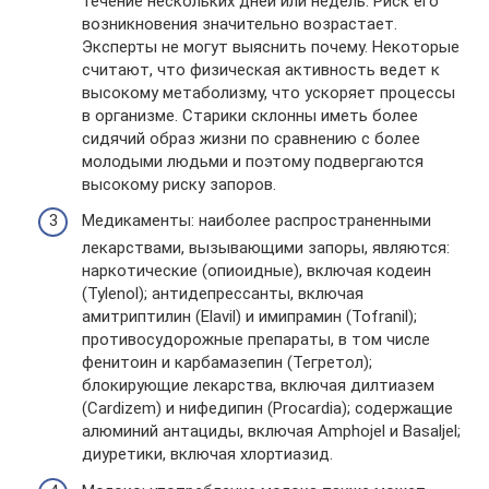
течение нескольких дней или недель. Риск его
возникновения значительно возрастает.
Эксперты не могут выяснить почему. Некоторые
считают, что физическая активность ведет к
высокому метаболизму, что ускоряет процессы
в организме. Старики склонны иметь более
сидячий образ жизни по сравнению с более
молодыми людьми и поэтому подвергаются
высокому риску запоров.
Медикаменты: наиболее распространенными
лекарствами, вызывающими запоры, являются:
наркотические (опиоидные), включая кодеин
(Tylenol); антидепрессанты, включая
амитриптилин (Elavil) и имипрамин (Tofranil);
противосудорожные препараты, в том числе
фенитоин и карбамазепин (Тегретол);
блокирующие лекарства, включая дилтиазем
(Cardizem) и нифедипин (Procardia); содержащие
алюминий антациды, включая Amphojel и Basaljel;
диуретики, включая хлортиазид.