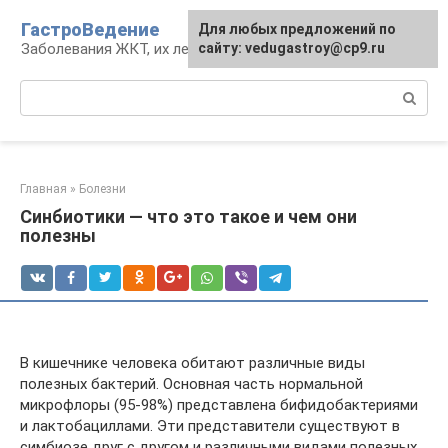
Перейти
ГастроВедение
Для любых предложений по
к
Заболевания ЖКТ, их лечение и профилактика
сайту: vedugastroy@cp9.ru
контенту
Поиск:
Главная
»
Болезни
Синбиотики — что это такое и чем они
полезны
В кишечнике человека обитают различные виды
полезных бактерий. Основная часть нормальной
микрофлоры (95-98%) представлена бифидобактериями
и лактобациллами. Эти представители существуют в
симбиозе друг с другом и различными видами полезных