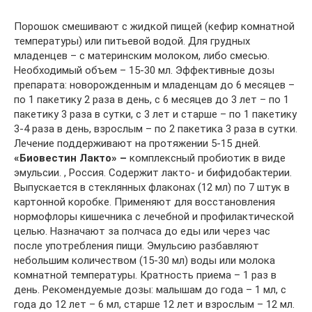
Порошок смешивают с жидкой пищей (кефир комнатной
температуры) или питьевой водой. Для грудных
младенцев – с материнским молоком, либо смесью.
Необходимый объем – 15-30 мл. Эффективные дозы
препарата: новорожденным и младенцам до 6 месяцев –
по 1 пакетику 2 раза в день, с 6 месяцев до 3 лет – по 1
пакетику 3 раза в сутки, с 3 лет и старше – по 1 пакетику
3-4 раза в день, взрослым – по 2 пакетика 3 раза в сутки.
Лечение поддерживают на протяжении 5-15 дней.
«Биовестин Лакто» –
комплексный пробиотик в виде
эмульсии. , Россия. Содержит лакто- и бифидобактерии.
Выпускается в стеклянных флаконах (12 мл) по 7 штук в
картонной коробке. Применяют для восстановления
нормофлоры кишечника с лечебной и профилактической
целью. Назначают за полчаса до еды или через час
после употребления пищи. Эмульсию разбавляют
небольшим количеством (15-30 мл) воды или молока
комнатной температуры. Кратность приема – 1 раз в
день. Рекомендуемые дозы: малышам до года – 1 мл, с
года до 12 лет – 6 мл, старше 12 лет и взрослым – 12 мл.