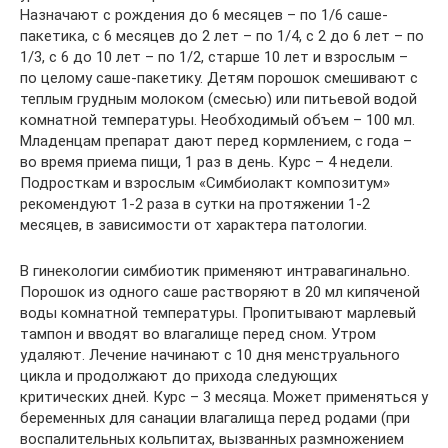
Назначают с рождения до 6 месяцев – по 1/6 саше-
пакетика, с 6 месяцев до 2 лет – по 1/4, с 2 до 6 лет – по
1/3, с 6 до 10 лет – по 1/2, старше 10 лет и взрослым –
по целому саше-пакетику. Детям порошок смешивают с
теплым грудным молоком (смесью) или питьевой водой
комнатной температуры. Необходимый объем – 100 мл.
Младенцам препарат дают перед кормлением, с года –
во время приема пищи, 1 раз в день. Курс – 4 недели.
Подросткам и взрослым «Симбиолакт композитум»
рекомендуют 1-2 раза в сутки на протяжении 1-2
месяцев, в зависимости от характера патологии.
В гинекологии симбиотик применяют интравагинально.
Порошок из одного саше растворяют в 20 мл кипяченой
воды комнатной температуры. Пропитывают марлевый
тампон и вводят во влагалище перед сном. Утром
удаляют. Лечение начинают с 10 дня менструального
цикла и продолжают до прихода следующих
критических дней. Курс – 3 месяца. Может применяться у
беременных для санации влагалища перед родами (при
воспалительных кольпитах, вызванных размножением