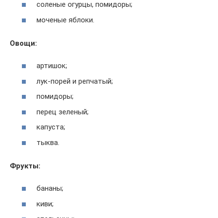
соленые огурцы, помидоры;
моченые яблоки.
Овощи:
артишок;
лук-порей и репчатый;
помидоры;
перец зеленый;
капуста;
тыква.
Фрукты:
бананы;
киви;