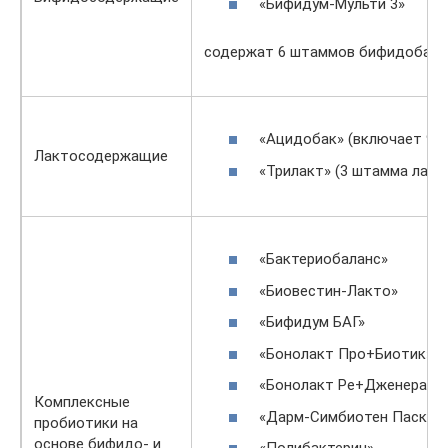
«Бифидум-Мульти 3»
содержат 6 штаммов бифидобакт
«Ацидобак» (включает 9 
Лактосодержащие
«Трилакт» (3 штамма лакт
«Бактериобаланс»
«Биовестин-Лакто»
«Бифидум БАГ»
«Бонолакт Про+Биотик»
«Бонолакт Ре+Дженерал»
Комплексные
«Дарм-Симбиотен Паско»
пробиотики на
основе бифидо- и