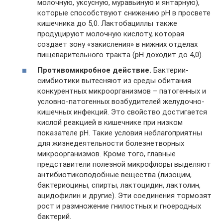
молочную, уксусную, муравьиную и янтарную),
которые способствуют снижению рН в просвете
кишечника до 5,0. Лактобациллы также
продуцируют молочную кислоту, которая
создает зону «закисления» в нижних отделах
пищеварительного тракта (рН доходит до 4,0).
Противомикробное действие.
Бактерии-
симбиотики вытесняют из среды обитания
конкурентных микроорганизмов – патогенных и
условно-патогенных возбудителей желудочно-
кишечных инфекций. Это свойство достигается
кислой реакцией в кишечнике при низком
показателе рН. Такие условия неблагоприятны
для жизнедеятельности болезнетворных
микроорганизмов. Кроме того, главные
представители полезной микрофлоры выделяют
антибиотикоподобные вещества (лизоцим,
бактериоцины, спирты, лактоцидин, лактолин,
ацидофилин и другие). Эти соединения тормозят
рост и размножение гнилостных и гноеродных
бактерий.