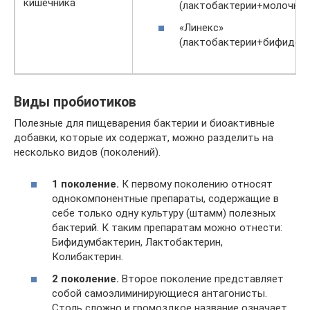
кишечника
(лактобактерии+молочнок
«Линекс»
(лактобактерии+бифидоба
Виды пробиотиков
Полезные для пищеварения бактерии и биоактивные
добавки, которые их содержат, можно разделить на
несколько видов (поколений).
1 поколение.
К первому поколению относят
однокомпонентные препараты, содержащие в
себе только одну культуру (штамм) полезных
бактерий. К таким препаратам можно отнести:
Бифидумбактерин, Лактобактерин,
Колибактерин.
2 поколение.
Второе поколение представляет
собой самоэлиминирующиеся антагонисты.
Столь сложно и громоздкое название означает,