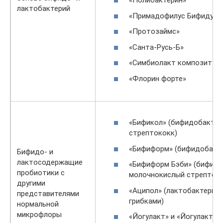
«Полибактерин»
лактобактерий
«Примадофилус Бифидус»
«Протозаймс»
«Санта-Русь-Б»
«Симбиолакт композитум
«Флорин форте»
«Бификол» (бифидобакте
стрептококк)
«Бифиформ» (бифидобакт
Бифидо- и
лактосодержащие
«Бифиформ Бэби» (бифид
пробиотики с
молочнокислый стрептоко
другими
«Аципол» (лактобактерии
представителями
грибками)
нормальной
микрофлоры
«Йогулакт» и «Йогулакт ф