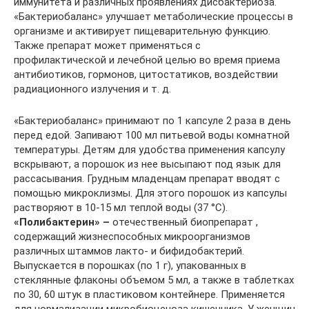
иммунитета и различных проявлениях дисбактериоза.
«Бактериобаланс» улучшает метаболические процессы в
организме и активирует пищеварительную функцию.
Также препарат может применяться с
профилактической и лечебной целью во время приема
антибиотиков, гормонов, цитостатиков, воздействии
радиационного излучения и т. д.
«Бактериобаланс» принимают по 1 капсуле 2 раза в день
перед едой. Запивают 100 мл питьевой воды комнатной
температуры. Детям для удобства применения капсулу
вскрывают, а порошок из нее высыпают под язык для
рассасывания. Грудным младенцам препарат вводят с
помощью микроклизмы. Для этого порошок из капсулы
растворяют в 10-15 мл теплой воды (37 °С).
«Полибактерин» –
отечественный биопрепарат ,
содержащий жизнеспособных микроорганизмов
различных штаммов лакто- и бифидобактерий.
Выпускается в порошках (по 1 г), упакованных в
стеклянные флаконы объемом 5 мл, а также в таблетках
по 30, 60 штук в пластиковом контейнере. Применяется
для нормализации микробиоценоза кишечника. У женщин