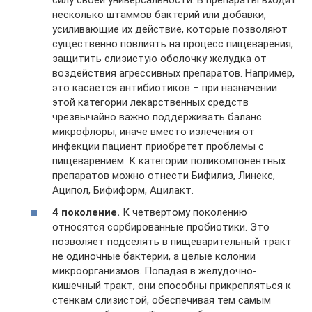
силу своей универсальности. В препараты входит
несколько штаммов бактерий или добавки,
усиливающие их действие, которые позволяют
существенно повлиять на процесс пищеварения,
защитить слизистую оболочку желудка от
воздействия агрессивных препаратов. Например,
это касается антибиотиков – при назначении
этой категории лекарственных средств
чрезвычайно важно поддерживать баланс
микрофлоры, иначе вместо излечения от
инфекции пациент приобретет проблемы с
пищеварением. К категории поликомпонентных
препаратов можно отнести Бифилиз, Линекс,
Аципол, Бифиформ, Ацилакт.
4 поколение.
К четвертому поколению
относятся сорбированные пробиотики. Это
позволяет подселять в пищеварительный тракт
не одиночные бактерии, а целые колонии
микроорганизмов. Попадая в желудочно-
кишечный тракт, они способны прикрепляться к
стенкам слизистой, обеспечивая тем самым