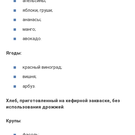
апельсины;
яблоки, груши;
ананасы;
манго;
авокадо.
Ягоды:
красный виноград;
вишня;
арбуз.
Хлеб, приготовленный на кефирной закваске, без
использования дрожжей
.
Крупы
:
фасоль;