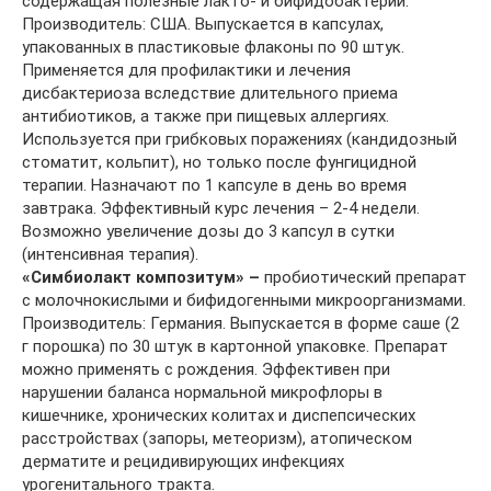
содержащая полезные лакто- и бифидобактерии.
Производитель: США. Выпускается в капсулах,
упакованных в пластиковые флаконы по 90 штук.
Применяется для профилактики и лечения
дисбактериоза вследствие длительного приема
антибиотиков, а также при пищевых аллергиях.
Используется при грибковых поражениях (кандидозный
стоматит, кольпит), но только после фунгицидной
терапии. Назначают по 1 капсуле в день во время
завтрака. Эффективный курс лечения – 2-4 недели.
Возможно увеличение дозы до 3 капсул в сутки
(интенсивная терапия).
«Симбиолакт композитум» –
пробиотический препарат
с молочнокислыми и бифидогенными микроорганизмами.
Производитель: Германия. Выпускается в форме саше (2
г порошка) по 30 штук в картонной упаковке. Препарат
можно применять с рождения. Эффективен при
нарушении баланса нормальной микрофлоры в
кишечнике, хронических колитах и диспепсических
расстройствах (запоры, метеоризм), атопическом
дерматите и рецидивирующих инфекциях
урогенитального тракта.