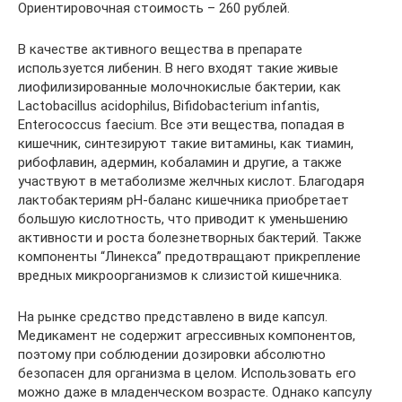
Ориентировочная стоимость – 260 рублей.
В качестве активного вещества в препарате
используется либенин. В него входят такие живые
лиофилизированные молочнокислые бактерии, как
Lactobacillus acidophilus, Bifidobacterium infantis,
Enterococcus faecium. Все эти вещества, попадая в
кишечник, синтезируют такие витамины, как тиамин,
рибофлавин, адермин, кобаламин и другие, а также
участвуют в метаболизме желчных кислот. Благодаря
лактобактериям pH-баланс кишечника приобретает
большую кислотность, что приводит к уменьшению
активности и роста болезнетворных бактерий. Также
компоненты “Линекса” предотвращают прикрепление
вредных микроорганизмов к слизистой кишечника.
На рынке средство представлено в виде капсул.
Медикамент не содержит агрессивных компонентов,
поэтому при соблюдении дозировки абсолютно
безопасен для организма в целом. Использовать его
можно даже в младенческом возрасте. Однако капсулу