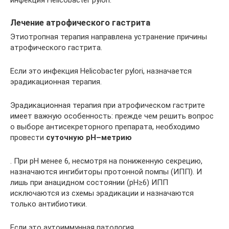
Лечение атрофического гастрита
Этиотропная терапия направлена устранение причины
атрофического гастрита.
Если это инфекция Helicobacter pylori, назначается
эрадикационная терапия.
Эрадикационная терапия при атрофическом гаст­рите
имеет важную особенность: прежде чем решить вопрос
о выборе антисекреторного препарата, необ­ходимо
провести
суточную рН–метрию
. При рН ме­нее 6, несмотря на пониженную секрецию,
назначаются ингибиторы протонной помпы (ИПП). И
лишь при анацидном состоянии (рН≥6) ИПП
исключаются из схемы эрадикации и назначаются
только антибиотики.
Если это аутоиммунная патология.