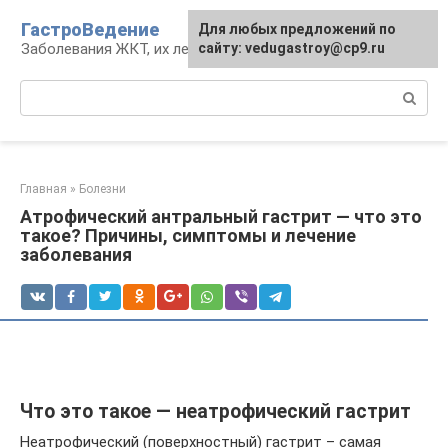
Перейти
ГастроВедение
Для любых предложений по
к
Заболевания ЖКТ, их лечение и профилактика
сайту: vedugastroy@cp9.ru
контенту
Поиск:
Главная
»
Болезни
Атрофический антральный гастрит — что это
такое? Причины, симптомы и лечение
заболевания
Что это такое — неатрофический гастрит
Неатрофический (поверхностный) гастрит – самая