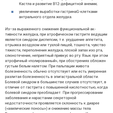
Кастла и развитие В12-дефицитной анемии;
увеличение выработки гастринаG-клетками
антрального отдела желудка.
Из–за выраженного снижения функциональной ак­
тивности желудка, при атрофическом гастрите ведущим
является синдром диспепсии, т.е. ухудшение аппетита,
отрыжка воздухом или тухлой пищей, тошнота, чувство
тяжести, переполнения желудка, плохой запах изо рта,
слюнотечение, неприятный привкус во рту. Язык при этом
атрофичный «полированный», при обострениях обложен
густым белым налетом. При пальпации живота
болезненность обычно отсутствует или есть умеренная
разлитая болезненность в эпигастральной области.
Болевой синдром в большинстве случаев отсутствует, в
отличие от гастрита с повышенной кислотностью, когда
болевой синдром преобладает. При прогрессировании
заболевания и нарастании секреторной
недостаточности проявляется склонность к диарее
(«ахилические поносы») и снижению массы тела.