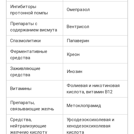
Ингибиторы
Омепразол
протонной помпы
Препараты с
Вентрисол
содержанием висмута
Спазмолитики
Папаверин
Ферментативные
Креон
средства
Заживляющие
Инозин
средства
Фолиевая и никотиновая
Витамины
кислота, витамин B12
Препараты,
Метоклопрамид
связывающие желчь
Средства,
Урсодезоксихолевая и
нейтрализующие
хенодезоксихолевая
желчную кислоту
кислота