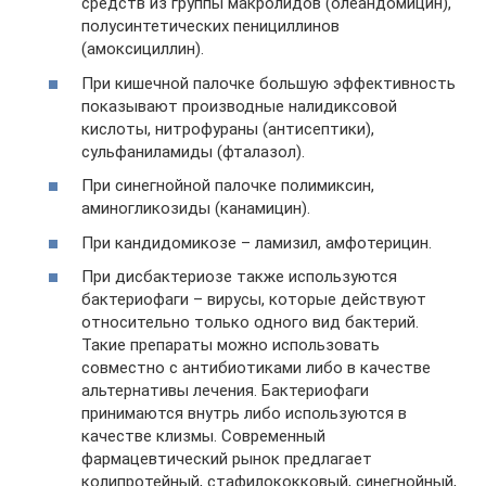
средств из группы макролидов (олеандомицин),
полусинтетических пенициллинов
(амоксициллин).
При кишечной палочке большую эффективность
показывают производные налидиксовой
кислоты, нитрофураны (антисептики),
сульфаниламиды (фталазол).
При синегнойной палочке полимиксин,
аминогликозиды (канамицин).
При кандидомикозе – ламизил, амфотерицин.
При дисбактериозе также используются
бактериофаги – вирусы, которые действуют
относительно только одного вид бактерий.
Такие препараты можно использовать
совместно с антибиотиками либо в качестве
альтернативы лечения. Бактериофаги
принимаются внутрь либо используются в
качестве клизмы. Современный
фармацевтический рынок предлагает
колипротейный, стафилококковый, синегнойный,