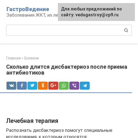
Перейти
ГастроВедение
Для любых предложений по
к
Заболевания ЖКТ, их лечение и профилактика
сайту: vedugastroy@cp9.ru
контенту
Поиск:
Главная
»
Болезни
Сколько длится дисбактериоз после приема
антибиотиков
Лечебная терапия
Распознать дисбактериоз помогут специальные
исследования, к которым относятся: