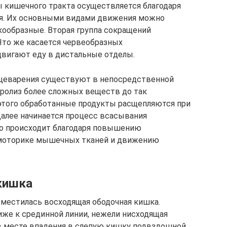
 кишечного тракта осуществляется благодаря
я. Их основными видами движения можно
кообразные. Вторая группа сокращений
Что же касается червеобразных
одвигают еду в дистальные отделы.
ищеварения существуют в непосредственной
дролиз более сложных веществ до так
того обработанные продукты расщепляются при
алее начинается процесс всасывания
то происходит благодаря повышению
 моторике мышечных тканей и движению
кишка
зместилась восходящая ободочная кишка.
лиже к срединной линии, нежели нисходящая
 в месте впадения в слепую кишку подвздошной