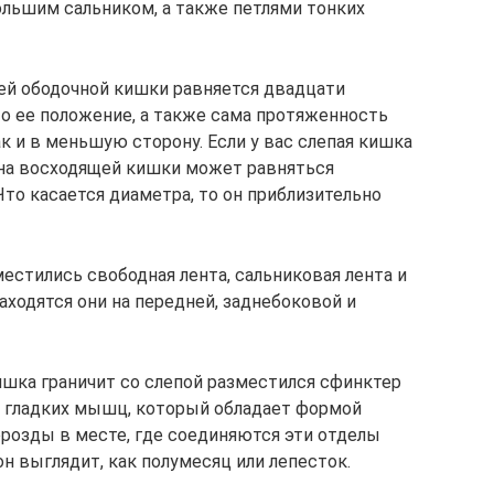
льшим сальником, а также петлями тонких
ей ободочной кишки равняется двадцати
что ее положение, а также сама протяженность
к и в меньшую сторону. Если у вас слепая кишка
ина восходящей кишки может равняться
то касается диаметра, то он приблизительно
естились свободная лента, сальниковая лента и
ходятся они на передней, заднебоковой и
ишка граничит со слепой разместился сфинктер
н гладких мышц, который обладает формой
орозды в месте, где соединяются эти отделы
он выглядит, как полумесяц или лепесток.