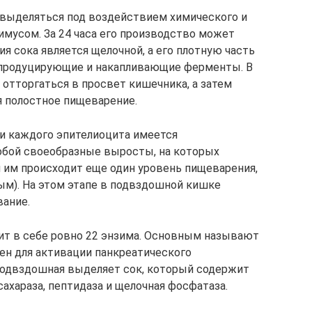
 выделяться под воздействием химического и
имусом. За 24 часа его производство может
ия сока является щелочной, а его плотную часть
 продуцирующие и накапливающие ферменты. В
отторгаться в просвет кишечника, а затем
я полостное пищеварение.
ти каждого эпителиоцита имеется
обой своеобразные выросты, на которых
 им происходит еще один уровень пищеварения,
м). На этом этапе в подвздошной кишке
вание.
ит в себе ровно 22 энзима. Основным называют
чен для активации панкреатического
подвздошная выделяет сок, который содержит
 сахараза, пептидаза и щелочная фосфатаза.