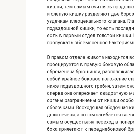
кишки, тем самым считаясь продолж
и слепую кишку разделяют две боро
уздечкам илеоцекального клапана. Гл
подвздошной кишки, то есть последн
есть в первый отдел толстой кишки.
пропускать обсемененное бактериям
В правом отделе живота находится в
проецируется в правую боковую облас
обременена брюшиной, расположилас
собой крайнее боковое положение спр
ниже подвздошного гребня, затем она
сперва она опережает квадратную мы
органы разграничены от кишки особо
оболочками. Восходящая ободочная к
доли печени, а потом загибается влев
самым осуществляя переход в попере
бока прилегают к переднебоковой бр