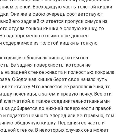
ением слепой. Восходящую часть толстой кишки
здки. Они же в свою очередь соответствуют
авной его задачей считается пропуск химуса из
его отдела тонкой кишки в слепую кишку, то
 Но одновременно с этим он не должен
и содержимое из толстой кишки в тонкую.
осходящая ободочная кишка, затем она
ть. Ее задняя поверхность, которая не
ь на задней стенке живота и полностью покрыла
ава. Ободочная кишка берет свое начало чуть
 идет кверху. Что касается ее расположения, то
шцу поясницы, а затем и правую почку. Все эти
й клетчаткой, а также соединительнотканными
ишка добирается до нижней поверхности правой
о и подается немного вперед или вентрально, тем
чную ободочную кишку. Передняя ее часть и
юшной стенке. В некоторых случаях она может