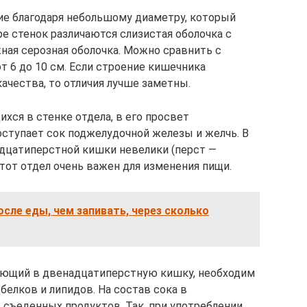
ие благодаря небольшому диаметру, который
уре стенок различаются слизистая оболочка с
ная серозная оболочка. Можно сравнить с
т 6 до 10 см. Если строение кишечника
ачества, то отличия лучше заметны.
хся в стенке отдела, в его просвет
ступает сок поджелудочной железы и желчь. В
дцатиперстной кишки невелики (перст —
этот отдел очень важен для изменения пищи.
осле еды, чем запивать, через сколько
ающий в двенадцатиперстную кишку, необходим
белков и липидов. На состав сока в
 съеденных продуктов. Так, при употреблении