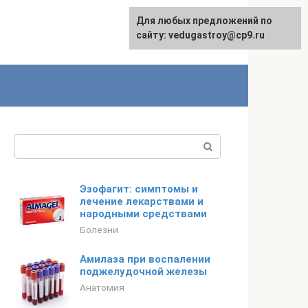
Для любых предложений по
сайту: vedugastroy@cp9.ru
Поиск:
Эзофагит: симптомы и
лечение лекарствами и
народными средствами
Болезни
Амилаза при воспалении
поджелудочной железы
Анатомия