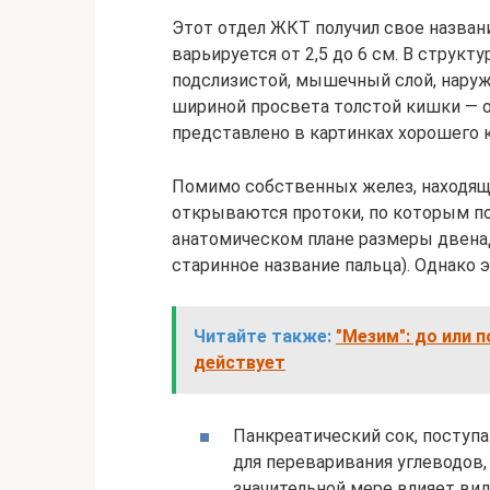
Этот отдел ЖКТ получил свое назван
варьируется от 2,5 до 6 см. В структ
подслизистой, мышечный слой, наруж
шириной просвета толстой кишки — о
представлено в картинках хорошего к
Помимо собственных желез, находящи
открываются протоки, по которым по
анатомическом плане размеры двена
старинное название пальца). Однако 
Читайте также:
"Мезим": до или п
действует
Панкреатический сок, поступ
для переваривания углеводов, 
значительной мере влияет вид