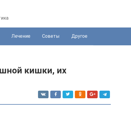
тика
Лечение
Советы
Другое
шной кишки, их