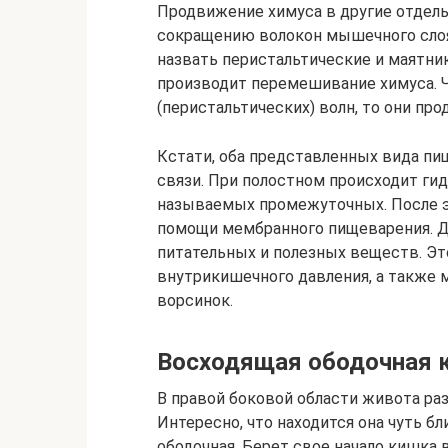
Продвижение химуса в другие отделы
сокращению волокон мышечного сло
назвать перистальтические и маятни
производит перемешивание химуса. 
(перистальтических) волн, то они пр
Кстати, оба представленных вида п
связи. При полостном происходит ги
называемых промежуточных. После э
помощи мембранного пищеварения. Д
питательных и полезных веществ. Э
внутрикишечного давления, а также
ворсинок.
Восходящая ободочная 
В правой боковой области живота ра
Интересно, что находится она чуть б
ободочная. Берет свое начало кишка