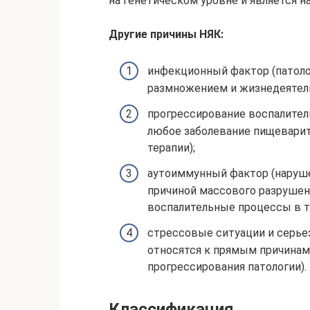
на генетическом уровне и является 
Другие причины НЯК:
инфекционный фактор (патол
размножением и жизнедеятел
прогрессирование воспалите
любое заболевание пищеварит
терапии);
аутоиммунный фактор (наруш
причиной массового разрушен
воспалительные процессы в т
стрессовые ситуации и серье
относятся к прямым причинам 
прогрессирования патологии).
Классификация