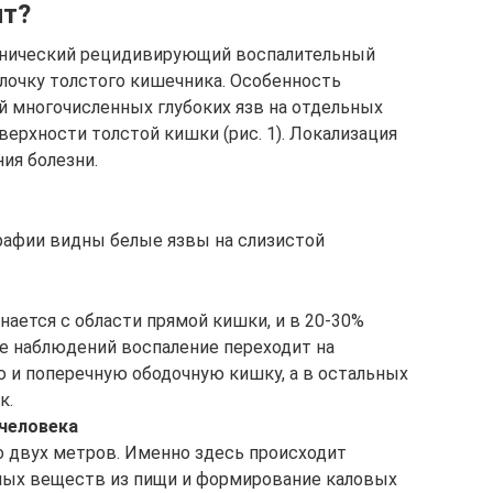
ит?
ронический рецидивирующий воспалительный
лочку толстого кишечника. Особенность
й многочисленных глубоких язв на отдельных
верхности толстой кишки (рис. 1). Локализация
ия болезни.
графии видны белые язвы на слизистой
ается с области прямой кишки, и в 20-30%
не наблюдений воспаление переходит на
 и поперечную ободочную кишку, а в остальных
к.
 человека
 двух метров. Именно здесь происходит
ных веществ из пищи и формирование каловых