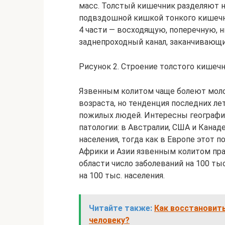
масс. Толстый кишечник разделяют на
подвздошной кишкой тонкого кишечни
4 части — восходящую, поперечную, 
заднепроходный канал, заканчивающи
Рисунок 2. Строение толстого кишечни
Язвенным колитом чаще болеют моло
возраста, но тенденция последних ле
пожилых людей. Интересны географи
патологии: в Австралии, США и Канаде
населения, тогда как в Европе этот 
Африки и Азии язвенным колитом пра
области число заболеваний на 100 тыс
на 100 тыс. населения.
Читайте также:
Как восстановит
человеку?