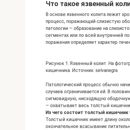
Что такое язвенный кол
В основе язвенного колита лежит х
процесс, поражающий слизистую обо
патологии — образование на слизисто
сегментах или по всей внутренней по
поражения определяет характер течен
Рисунок 1. Язвенный колит. На фото
кишечника. Источник: selvanegra
Патологический процесс обычно начин
случаев ограничивается ей. В полови
сигмовидную, нисходящую ободочную
— охватывает весь толстый кишечни
Из чего состоит толстый кишечник
Толстый кишечник имеет длину около
окончательное всасывание питатель