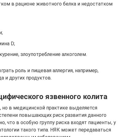
тком в рационе животного белка и недостатком
и;
ина D;
урение, злоупотребление алкоголем.
рать роль и пищевая аллергия, например,
а и других продуктов.
цифического язвенного колита
, но в медицинской практике выделяется
 степени повышающих риск развития данного
о, что в особую группу риска входят пациенты, у
тологии такого типа. НЯК может передаваться