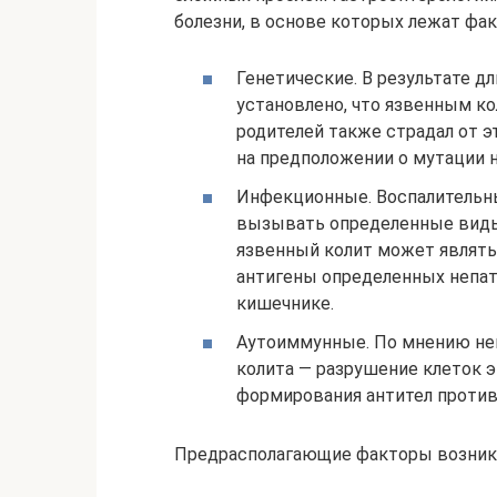
болезни, в основе которых лежат фа
Генетические. В результате д
установлено, что язвенным ко
родителей также страдал от э
на предположении о мутации 
Инфекционные. Воспалительн
вызывать определенные виды
язвенный колит может являть
антигены определенных непат
кишечнике.
Аутоиммунные. По мнению нек
колита — разрушение клеток э
формирования антител против
Предрасполагающие факторы возникн