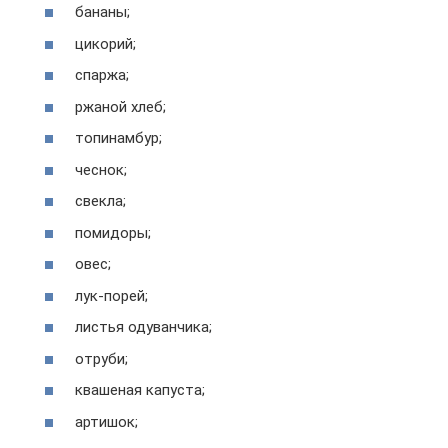
бананы;
цикорий;
спаржа;
ржаной хлеб;
топинамбур;
чеснок;
свекла;
помидоры;
овес;
лук-порей;
листья одуванчика;
отруби;
квашеная капуста;
артишок;