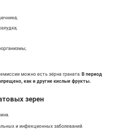
шечника;
елудка;
оорганизмы;
ремиссии можно есть зёрна граната.
В период
апрещено, как и другие кислые фрукты.
атовых зерен
ина.
ельных и инфекционных заболеваний.