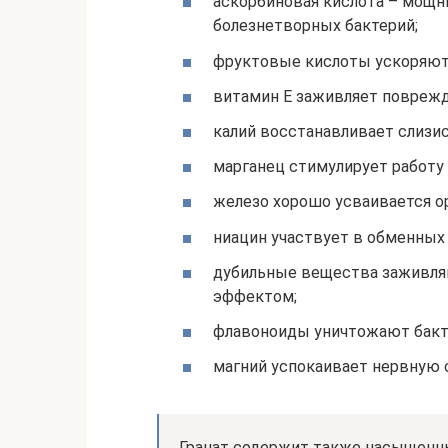
аскорбиновая кислота – мощн
болезнетворных бактерий;
фруктовые кислоты ускоряют
витамин E заживляет повреж
калий восстанавливает слизи
марганец стимулирует работу
железо хорошо усваивается о
ниацин участвует в обменных 
дубильные вещества заживля
эффектом;
флавоноиды уничтожают бакт
магний успокаивает нервную с
Гранат содержит также насыщенн