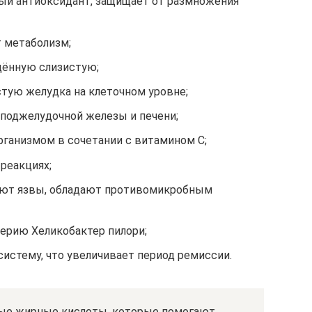
ый антиоксидант, защищает от размножения
 метаболизм;
дённую слизистую;
стую желудка на клеточном уровне;
 поджелудочной железы и печени;
рганизмом в сочетании c витамином C;
реакциях;
ют язвы, обладают противомикробным
ерию Хеликобактер пилори;
истему, что увеличивает период ремиссии.
ые жирные кислоты, которые помогают