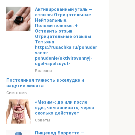
Активированный уголь —
отзывы Отрицательные.
Нейтральные.
Положительные. +
Оставить отзыв
Отрицательные отзывы
Татьяна
https://rusachka.ru/pohudenie/obo-
vsem-
pohudenie/aktivirovannyj-
ugol-ispolzuyut-
Болезни
Постоянная тяжесть в желудке и
вздутие живота
Симптомы
«Мезим»: до или после
еды, чем запивать, через
сколько действует
Советы
Пищевод Барретта —