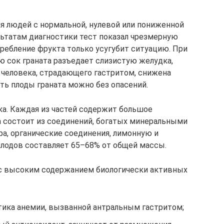
я людей с нормальной, нулевой или пониженной
льтатам диагностики тест показал чрезмерную
ребление фрукта только усугубит ситуацию. При
 сок граната разъедает слизистую желудка,
у человека, страдающего гастритом, снижена
ть плоды граната можно без опасений.
ка. Каждая из частей содержит большое
а состоит из соединений, богатых минеральными
ра, органические соединения, лимонную и
плодов составляет 65–68% от общей массы.
с высоким содержанием биологически активных
тика анемии, вызванной антральным гастритом;