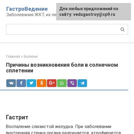
Перейти
ГастроВедение
Для любых предложений по
к
Заболевания ЖКТ, их лечение и профилактика
сайту: vedugastroy@cp9.ru
контенту
Поиск:
Главная
»
Болезни
Причины возникновения боли в солнечном
сплетении
Гастрит
Воспаление слизистой желудка. При заболевании
внутренняя стенка органа разрушается: атрофируется