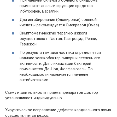
При наличии сильного болевого синдрома
применяют анальгизирующие средства:
Ибупрофен, Баралгин.
Для ингибирования (блокировки) соляной
кислоты рекомендуется Омепразол (Омез).
Симптоматическую терапию изжоги
осуществляют: Гастал, Гастроцид, Ренни,
Гевискон.
По результатам диагностики определяется
наличие хеликобактер пилори и степень его
активности. Для ликвидации бактерий
применяется Де-Нол, Фосфалюгель. По
необходимости назначается лечение
антибиотиками.
Схему и длительность приема препаратов доктор
устанавливает индивидуально.
Хирургическое исправление дефекта кардиального жома
осуществляется редко.