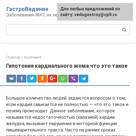
Перейти
ГастроВедение
Для любых предложений по
к
Заболевания ЖКТ, их лечение и профилактика
сайту: vedugastroy@cp9.ru
контенту
Поиск:
Главная
»
Анатомия
Гипотония кардиального жома что это такое
Большое количество людей задаются вопросом о том,
если кардия смыкается не полностью — что это такое и
почему происходит. Данное заболевание, которое
называется недостаточностью (халазией) кардии
желудка, вызывает нарушения в моторной функции
пищеварительного тракта. Часто на ранних сроках