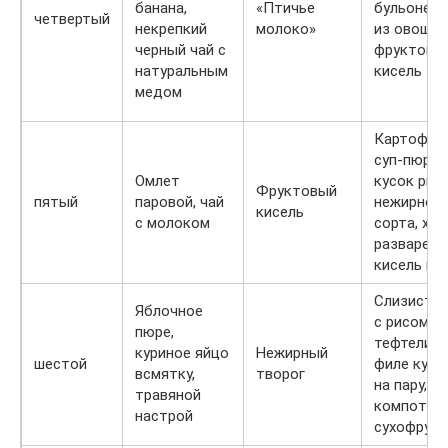
банана,
«Птичье
бульоне, 
четвертый
некрепкий
молоко»
из овощей
черный чай с
фруктовы
натуральным
кисель
медом
Картофел
суп-пюре,
Омлет
кусок ры
Фруктовый
пятый
паровой, чай
нежирног
кисель
с молоком
сорта, хо
разваренн
кисель из
Слизистый
Яблочное
с рисом,
пюре,
тефтели и
куриное яйцо
Нежирный
шестой
филе кури
всмятку,
творог
на пару,
травяной
компот с
настрой
сухофрук