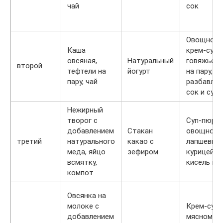
чай
сок
Овощной
Каша
крем-суп,
овсяная,
Натуральный
говяжье с
второй
тефтели на
йогурт
на пару,
пару, чай
разбавле
сок и суха
Нежирный
творог с
Суп-пюре
добавлением
Стакан
овощной,
третий
натурального
какао с
лапшевник
меда, яйцо
зефиром
курицей,
всмятку,
кисель из
компот
Овсянка на
молоке с
Крем-суп 
добавлением
мясном