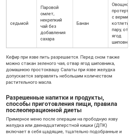
Овощной
Паровой
протертый
омлет,
с вермише
некрепкий
седьмой
Банан
котлеты н
чай без
пару, отва
добавления
ягод
сахара
шиповник
Кефир при язве пить разрешается. Перед сном также
можно стакан зеленого чая, отвар ягод шиповника,
домашнюю простоквашу. Салаты при язве желудка
допускается заправлять небольшим количеством
растительного масла.
Разрешенные напитки и продукты,
способы приготовления пищи, правила
послеоперационной диеты
Примерное меню после операции на прободную язву
желудка или двенадцатиперстной кишки (ДПК)
включает в себя щадящие, тщательно подобранные и