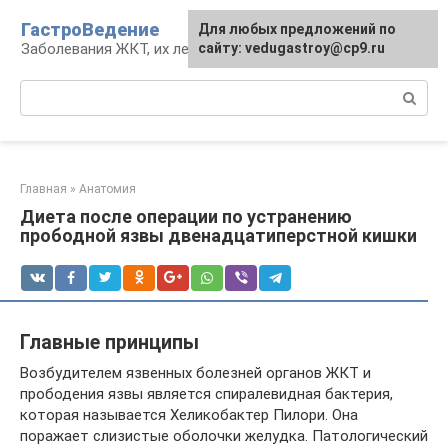
Перейти
ГастроВедение
Для любых предложений по
к
Заболевания ЖКТ, их лечение и профилактика
сайту: vedugastroy@cp9.ru
контенту
Поиск:
Главная
»
Анатомия
Диета после операции по устранению
прободной язвы двенадцатиперстной кишки
Главные принципы
Возбудителем язвенных болезней органов ЖКТ и
прободения язвы является спиралевидная бактерия,
которая называется Хеликобактер Пилори. Она
поражает слизистые оболочки желудка. Патологический