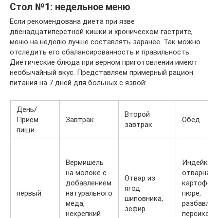
Стол №1: недельное меню
Если рекомендована диета при язве
двенадцатиперстной кишки и хроническом гастрите,
меню на неделю лучше составлять заранее. Так можно
отследить его сбалансированность и правильность.
Диетические блюда при верном приготовлении имеют
необычайный вкус. Представляем примерный рацион
питания на 7 дней для больных с язвой:
День/
Второй
Прием
Завтрак
Обед
завтрак
пищи
Вермишель
Индейка
на молоке с
отварная,
Отвар из
добавлением
картофел
ягод
первый
натурального
пюре,
шиповника,
меда,
разбавле
зефир
некрепкий
персиков