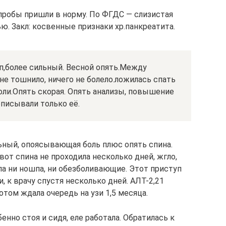
пробы пришли в норму. По ФГДС — слизистая
. Закл: косвенные признаки хр.панкреатита.
п,более сильный. Весной опять.Между
не тошнило, ничего не болело.ложилась спать
оли.Опять скорая. Опять анализы, повышение
описывали только её.
ный, опоясывающая боль плюс опять спина.
от спина не проходила несколько дней, жгло,
ала ни ношпа, ни обезболивающие. Этот приступ
, к врачу спустя несколько дней. АЛТ-2,21
Потом ждала очередь на узи 1,5 месяца.
енно стоя и сидя, еле работала. Обратилась к