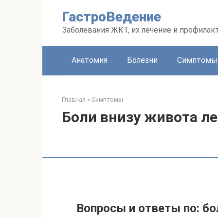
Перейти
ГастроВедение
к
контенту
Заболевания ЖКТ, их лечение и профилак
Анатомия
Болезни
Симптомы
Главная
»
Симптомы
Боли внизу живота л
Вопросы и ответы по: бо