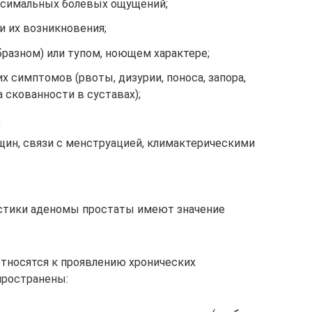
ксимальных болевых ощущений;
и их возникновения;
разном) или тупом, ноющем характере;
х симптомов (рвоты, дизурии, поноса, запора,
а скованности в суставах);
;
щин, связи с менструацией, климактерическими
остики аденомы простаты имеют значение
относятся к проявлению хронических
пространены: