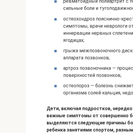
ревматоидный полиартрит с 
сильные боли и тугоподвижнос
остеохондроз пояснично-кре
симптомы, врачи неврологи о
иннервации нервных сплетений
ягодицах;
грыжа межпозвоночного диска
аппарата позвонков;
артроз позвоночника — проце
поверхностей позвонков;
остеопороз — болезнь снижае
организма солей кальция, нед
Дети, включая подростков, нередко
важные симптомы от совершенно б
выделяются следующие причины бол
ребенка занятиями спортом, разным