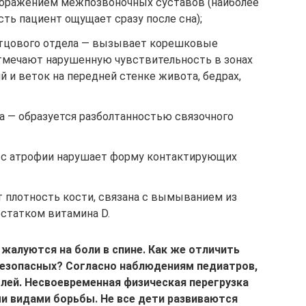
поражением межпозвоночных суставов (наиболее
ть пациент ощущает сразу после сна);
стцового отдела — вызывает корешковые
тмечают нарушенную чувствительность в зонах
 и веток на передней стенке живота, бедрах,
 — образуется разболтанностью связочного
сс атрофии нарушает форму контактирующих
т плотность кости, связана с вымыванием из
остатком витамина D.
 жалуются на боли в спине. Как же отличить
езопасных? Согласно наблюдениям педиатров,
ей. Несвоевременная физическая перегрузка
и видами борьбы. Не все дети развиваются