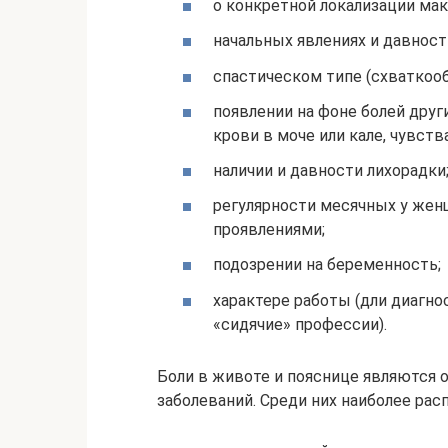
о конкретной локализации ма
начальных явлениях и давност
спастическом типе (схваткооб
появлении на фоне болей други
крови в моче или кале, чувств
наличии и давности лихорадки
регулярности месячных у жен
проявлениями;
подозрении на беременность;
характере работы (дли диагн
«сидячие» профессии).
Боли в животе и пояснице являются 
заболеваний. Среди них наиболее рас