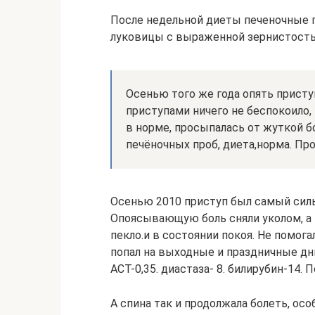
После недельной диеты печеночные 
луковицы с выраженной зернистостью
Осенью того же года опять присту
приступами ничего не беспокоило, 
в норме, просыпалась от жуткой б
печёночных проб, диета,норма. Пр
Осенью 2010 приступ был самый силь
Опоясывающую боль сняли уколом, а в
пекло.и в состоянии покоя. Не помог
попал на выходные и праздничные дни
АСТ-0,35. диастаза- 8. билирубин-14. 
А спина так и продолжала болеть, особ