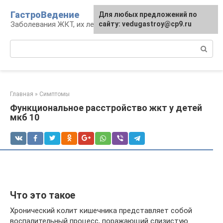
Перейти
ГастроВедение
Для любых предложений по
к
Заболевания ЖКТ, их лечение и профилактика
сайту: vedugastroy@cp9.ru
контенту
Поиск:
Главная
»
Симптомы
Функциональное расстройство жкт у детей
мкб 10
Что это такое
Хронический колит кишечника представляет собой
воспалительный процесс, поражающий слизистую