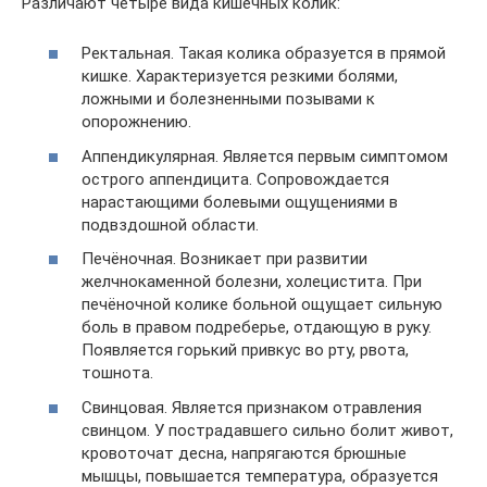
Различают четыре вида кишечных колик:
Ректальная. Такая колика образуется в прямой
кишке. Характеризуется резкими болями,
ложными и болезненными позывами к
опорожнению.
Аппендикулярная. Является первым симптомом
острого аппендицита. Сопровождается
нарастающими болевыми ощущениями в
подвздошной области.
Печёночная. Возникает при развитии
желчнокаменной болезни, холецистита. При
печёночной колике больной ощущает сильную
боль в правом подреберье, отдающую в руку.
Появляется горький привкус во рту, рвота,
тошнота.
Свинцовая. Является признаком отравления
свинцом. У пострадавшего сильно болит живот,
кровоточат десна, напрягаются брюшные
мышцы, повышается температура, образуется