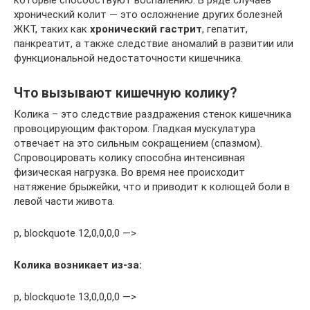
которые способствуют воспалению. В ряде случаев
хронический колит — это осложнение других болезней
ЖКТ, таких как
хронический гастрит
, гепатит,
панкреатит, а также следствие аномалий в развитии или
функциональной недостаточности кишечника.
Что вызывают кишечную колику?
Колика – это следствие раздражения стенок кишечника
провоцирующим фактором. Гладкая мускулатура
отвечает на это сильным сокращением (спазмом).
Спровоцировать колику способна интенсивная
физическая нагрузка. Во время нее происходит
натяжение брыжейки, что и приводит к колющей боли в
левой части живота.
p, blockquote 12,0,0,0,0 —>
Колика возникает из-за:
p, blockquote 13,0,0,0,0 —>