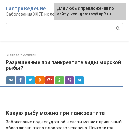
Перейти
ГастроВедение
Для любых предложений по
к
Заболевания ЖКТ, их лечение и профилактика
сайту: vedugastroy@cp9.ru
контенту
Поиск:
Главная
»
Болезни
Разрешенные при панкреатите виды морской
рыбы?
Какую рыбу можно при панкреатите
Заболевание поджелудочной железы меняет привычный
образ жизни вчера здорового человека. Приходится