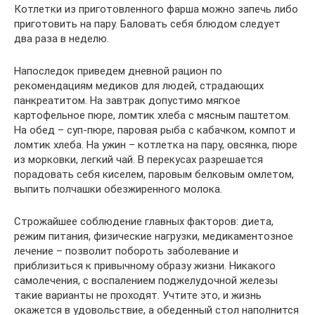
Котлетки из приготовленного фарша можно запечь либо
приготовить на пару. Баловать себя блюдом следует
два раза в неделю.
Напоследок приведем дневной рацион по
рекомендациям медиков для людей, страдающих
панкреатитом. На завтрак допустимо мягкое
картофельное пюре, ломтик хлеба с мясным паштетом.
На обед – суп-пюре, паровая рыба с кабачком, компот и
ломтик хлеба. На ужин – котлетка на пару, овсянка, пюре
из морковки, легкий чай. В перекусах разрешается
порадовать себя киселем, паровым белковым омлетом,
выпить полчашки обезжиренного молока.
Строжайшее соблюдение главных факторов: диета,
режим питания, физические нагрузки, медикаментозное
лечение – позволит побороть заболевание и
приблизиться к привычному образу жизни. Никакого
самолечения, с воспалением поджелудочной железы
такие варианты не проходят. Учтите это, и жизнь
окажется в удовольствие, а обеденный стол наполнится