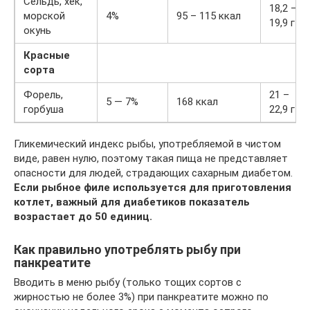
Сельдь, хек,
18,2 –
морской
4%
95 – 115 ккал
19,9 г
окунь
Красные
сорта
Форель,
21 –
5 — 7%
168 ккал
горбуша
22,9 г
Гликемический индекс рыбы, употребляемой в чистом
виде, равен нулю, поэтому такая пища не представляет
опасности для людей, страдающих сахарным диабетом.
Если рыбное филе используется для приготовления
котлет, важный для диабетиков показатель
возрастает до 50 единиц.
Как правильно употреблять рыбу при
панкреатите
Вводить в меню рыбу (только тощих сортов с
жирностью не более 3%) при панкреатите можно по