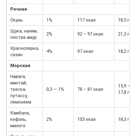
Речная
Окунь
1%
117 ккал
18,5 г
Щука, налим,
2%
92 – 97 ккал
21,3 г
плотва амур
Красноперка,
4%
97 ккал
18,2 г
сазан
Морская
Навага,
минтай,
15,9 –
треска,
0,3 — 1%
78 – 81 ккал
17,8 г
путассу,
лемонема
Камбала,
кефаль,
2%
103 ккал
18,3 г
минога