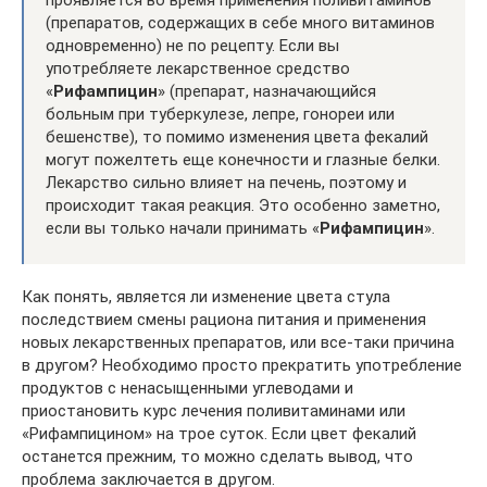
проявляется во время применения поливитаминов
(препаратов, содержащих в себе много витаминов
одновременно) не по рецепту. Если вы
употребляете лекарственное средство
«
Рифампицин
» (препарат, назначающийся
больным при туберкулезе, лепре, гонореи или
бешенстве), то помимо изменения цвета фекалий
могут пожелтеть еще конечности и глазные белки.
Лекарство сильно влияет на печень, поэтому и
происходит такая реакция. Это особенно заметно,
если вы только начали принимать «
Рифампицин
».
Как понять, является ли изменение цвета стула
последствием смены рациона питания и применения
новых лекарственных препаратов, или все-таки причина
в другом? Необходимо просто прекратить употребление
продуктов с ненасыщенными углеводами и
приостановить курс лечения поливитаминами или
«Рифампицином» на трое суток. Если цвет фекалий
останется прежним, то можно сделать вывод, что
проблема заключается в другом.