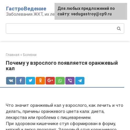
Перейти
ГастроВедение
Для любых предложений по
к
Заболевания ЖКТ, их лечение и профилактика
сайту: vedugastroy@cp9.ru
контенту
Поиск:
Главная
»
Болезни
Почему у взрослого появляется оранжевый
кал
Что значит оранжевый кал у взрослого, как лечить и что
делать, причины оранжевого цвета кала: диета,
лекарства или проблема с пищеварением.
При здоровом кишечнике стул сформирован в форму,
мягкий и легко проходит. Здоровый стул коричневого