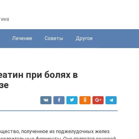
тика
Лечение
Советы
Другое
атин при болях в
зе
ещество, полученное из поджелудочных желез
еварительные ферменты. Оно является основой