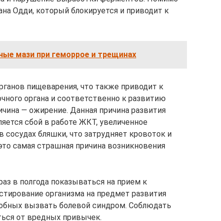
ана Одди, который блокируется и приводит к
ые мази при геморрое и трещинах
рганов пищеварения, что также приводит к
чного органа и соответственно к развитию
ичина — ожирение. Данная причина развития
ляется сбой в работе ЖКТ, увеличенное
 сосудах бляшки, что затрудняет кровоток и
 это самая страшная причина возникновения
аз в полгода показываться на прием к
остирование организма на предмет развития
особных вызвать болевой синдром. Соблюдать
ться от вредных привычек.