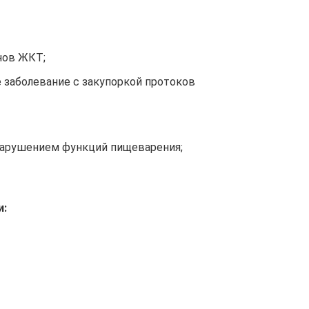
нов ЖКТ;
 заболевание с закупоркой протоков
нарушением функций пищеварения;
и: