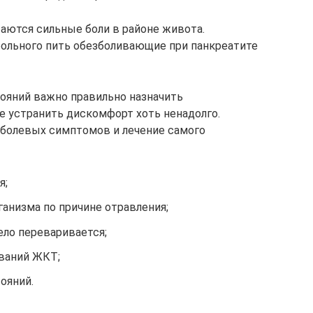
аются сильные боли в районе живота.
льного пить обезболивающие при панкреатите
тояний важно правильно назначить
 устранить дискомфорт хоть ненадолго.
 болевых симптомов и лечение самого
я;
ганизма по причине отравления;
ело переваривается;
еваний ЖКТ;
ояний.