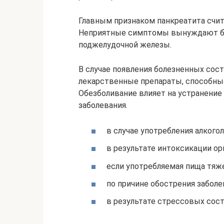
Главным признаком панкреатита счит
Неприятные симптомы вынуждают бо
поджелудочной железы.
В случае появления болезненных сос
лекарственные препараты, способные
Обезболивание влияет на устранение
заболевания.
в случае употребления алкогол
в результате интоксикации ор
если употребляемая пища тяж
по причине обострения забол
в результате стрессовых сост