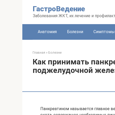
Перейти
ГастроВедение
к
контенту
Заболевания ЖКТ, их лечение и профилак
Анатомия
Болезни
Симптомы
Главная
»
Болезни
Как принимать панкре
поджелудочной желе
Панкреатином называется главное в
скота, содержащее необходимые пищ