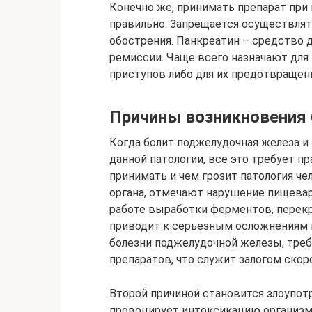
Конечно же, принимать препарат при 
правильно. Запрещается осуществлят
обострения. Панкреатин – средство 
ремиссии. Чаще всего назначают для
приступов либо для их предотвращен
Причины возникновения 
Когда болит поджелудочная железа 
данной патологии, все это требует п
принимать и чем грозит патология че
органа, отмечают нарушение пищевар
работе выработки ферментов, перекр
приводит к серьезным осложнениям и
болезни поджелудочной железы, треб
препаратов, что служит залогом ско
Второй причиной становится злоупо
провоцирует интоксикацию организм