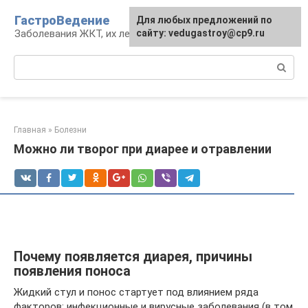
Перейти
ГастроВедение
Для любых предложений по
к
Заболевания ЖКТ, их лечение и профилактика
сайту: vedugastroy@cp9.ru
контенту
Поиск:
Главная
»
Болезни
Можно ли творог при диарее и отравлении
Почему появляется диарея, причины
появления поноса
Жидкий стул и понос стартует под влиянием ряда
факторов: инфекционные и вирусные заболевания (в том