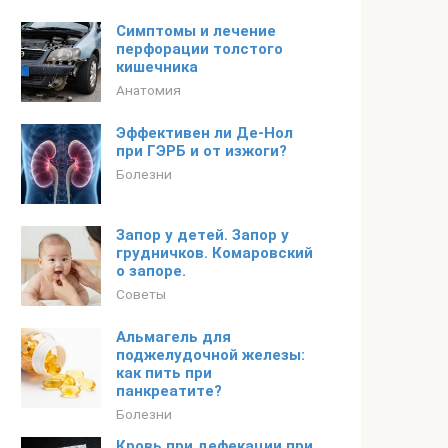
Симптомы и лечение
перфорации толстого
кишечника
Анатомия
Эффективен ли Де-Нол
при ГЭРБ и от изжоги?
Болезни
Запор у детей. Запор у
грудничков. Комаровский
о запоре.
Советы
Альмагель для
поджелудочной железы:
как пить при
панкреатите?
Болезни
Кровь при дефекации при