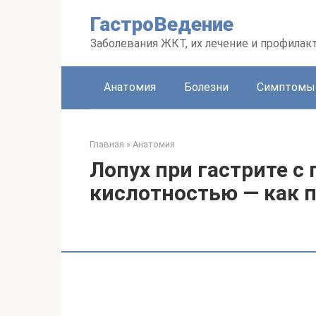
Перейти
ГастроВедение
к
контенту
Заболевания ЖКТ, их лечение и профилак
Анатомия
Болезни
Симптомы
Главная
»
Анатомия
Лопух при гастрите 
кислотностью — как п