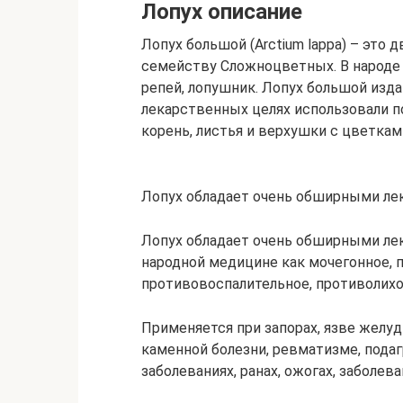
Лопух описание
Лопух большой (Arctium lappa) – это 
семейству Сложноцветных. В народе и
репей, лопушник. Лопух большой изда
лекарственных целях использовали по
корень, листья и верхушки с цветкам
Лопух обладает очень обширными л
Лопух обладает очень обширными ле
народной медицине как мочегонное, п
противовоспалительное, противолихо
Применяется при запорах, язве желуд
каменной болезни, ревматизме, подагр
заболеваниях, ранах, ожогах, заболев