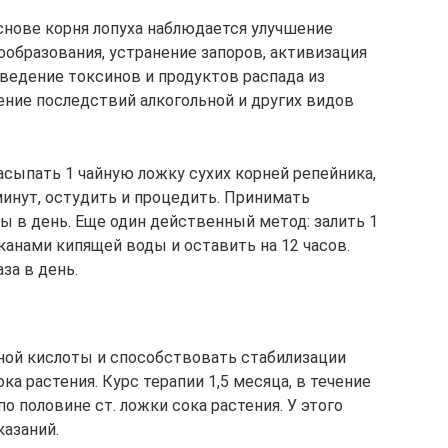
снове корня лопуха наблюдается улучшение
ообразования, устранение запоров, активизация
едение токсинов и продуктов распада из
ение последствий алкогольной и других видов
асыпать 1 чайную ложку сухих корней репейника,
минут, остудить и процедить. Принимать
ы в день. Еще один действенный метод: залить 1
канами кипящей воды и оставить на 12 часов.
за в день.
ной кислоты и способствовать стабилизации
 растения. Курс терапии 1,5 месяца, в течение
 половине ст. ложки сока растения. У этого
казаний.