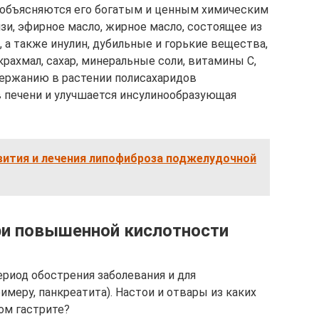
 объясняются его богатым и ценным химическим
зи, эфирное масло, жирное масло, состоящее из
 а также инулин, дубильные и горькие вещества,
крахмал, сахар, минеральные соли, витамины С,
содержанию в растении полисахаридов
в печени и улучшается инсулинообразующая
вития и лечения липофиброза поджелудочной
ри повышенной кислотности
риод обострения заболевания и для
меру, панкреатита). Настои и отвары из каких
ом гастрите?