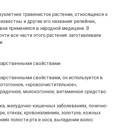
двухлетнее травянистое растение, относящееся к
звестны и другие его названия: репейник,
вна применялся в народной медицине. В
чти все части этого растения: заготавливали
и.
екарственными свойствами
карственными свойствами, он используется в
отогонное, «кровоочистительное»,
радочное, молокогонное, витаминное средство.
ка, желудочно-кишечных заболеваниях, почечно-
е, отеках, кровоизлияниях, золотухе, кожных
аниях полости рта и носа, выпадении волос.