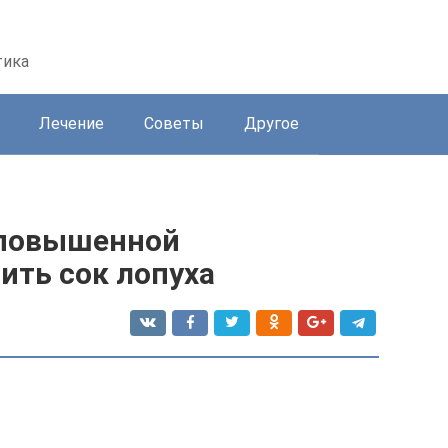
тика
Лечение
Советы
Другое
с повышенной
ить сок лопуха