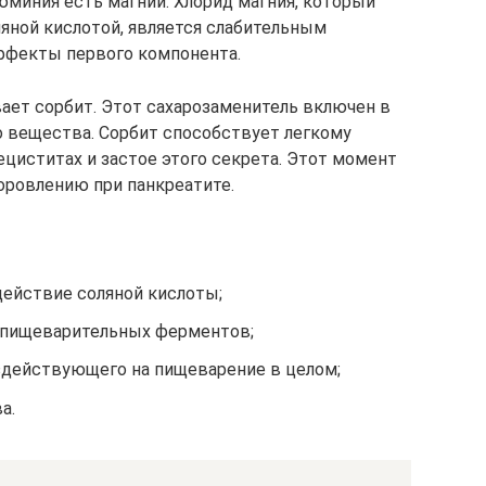
юминия есть магний. Хлорид магния, который
ляной кислотой, является слабительным
ффекты первого компонента.
ает сорбит. Этот сахарозаменитель включен в
о вещества. Сорбит способствует легкому
ециститах и застое этого секрета. Этот момент
ровлению при панкреатите.
действие соляной кислоты;
 пищеварительных ферментов;
здействующего на пищеварение в целом;
а.