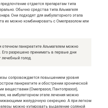
 предпочтение отдается препаратам типа
ерально. Обычно средства типа Альмагеля
нара. Они подходят для амбулаторного этапа
тита их можно комбинировать с Омепразолом или
ри отечном панкреатите Альмагелем можно
я. Его разрешено принимать в первые дни
т лечебный голод.
елезы сопровождается повышением уровня
остром панкреатите и обострении хронической
и веществами (Омепразол, Пантопразол),
лее, на амбулаторном этапе лечения можно
снижающими желудочную секрецию. А при легком
железы можно купировать выделение соляной