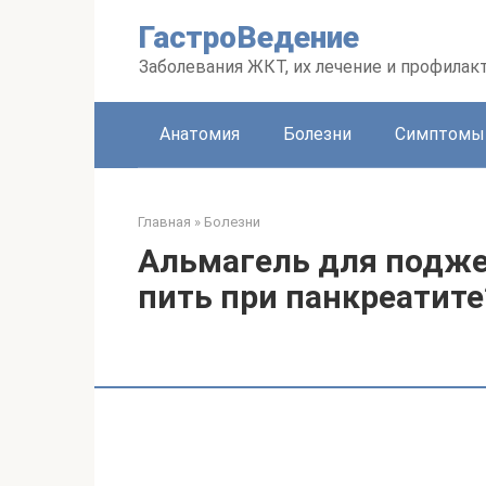
Перейти
ГастроВедение
к
контенту
Заболевания ЖКТ, их лечение и профилак
Анатомия
Болезни
Симптомы
Главная
»
Болезни
Альмагель для подже
пить при панкреатите