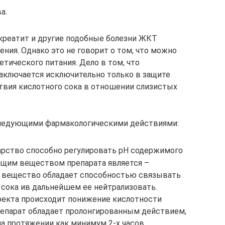
а.
креатит и другие подобные болезни ЖКТ
ния. Однако это не говорит о том, что можно
тического питания. Дело в том, что
аключается исключительно только в защите
твия кислотного сока в отношении слизистых
следующими фармакологическими действиями:
рство способно регулировать рН содержимого
щим веществом препарата является –
е вещество обладает способностью связывать
 сока ив дальнейшем ее нейтрализовать.
фекта происходит понижение кислотности
епарат обладает пролонгированным действием,
а протяжении как минимум 2-х часов.