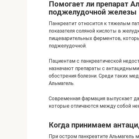
Помогает ли препарат А
поджелудочной железы
Панкреатит относится к тяжелым пат
показателя соляной кислоты в желу
пищеварительных ферментов, которы
поджелудочной.
Пациентам с панкреатической недост
назначают препараты с антацидным
обострения болезни. Среди таких ме
Альмагель.
Современная фармация выпускает дан
которые отличаются между собой н
Когда принимаем антац
При остром панкреатите Альмагель м