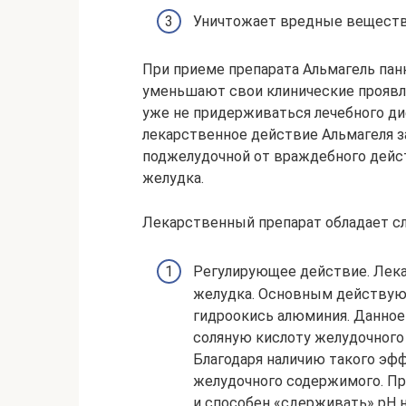
Уничтожает вредные веществ
При приеме препарата Альмагель пан
уменьшают свои клинические проявле
уже не придерживаться лечебного дие
лекарственное действие Альмагеля з
поджелудочной от враждебного дейс
желудка.
Лекарственный препарат обладает 
Регулирующее действие. Лека
желудка. Основным действую
гидроокись алюминия. Данно
соляную кислоту желудочного
Благодаря наличию такого эф
желудочного содержимого. Пр
и способен «сдерживать» рН н