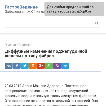
Перейти
ГастроВедение
Для любых предложений по
к
Заболевания ЖКТ, их лечение и профилактика
сайту: vedugastroy@cp9.ru
контенту
Поиск:
Главная
»
Анатомия
Диффузные изменения поджелудочной
железы по типу фиброз
29.03.2019 Алёна Машева Здоровье Постепенное
превращение нормальных клеток поджелудочной
железы в соединительную ткань именуется фиброзом.
Это состояние не является отдельной патологией. Оно
возникает в результате прогрессирования других