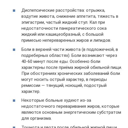
Диспепсические расстройства: отрыжка,
вздутие живота, снижение аппетита, тяжесть в
эпигастрии, частый жидкий стул. Кал при
недостаточности панкреатического сока
жидкий или кашицеобразный, с большой
примесью непереваренных жиров и липидов.
Боли в верхней части живота (в подложечной, в
подреберных областях). Боли возникают через
40-60 минут после еды. Особенно боли
характерны после приёма жирной обильной пищи.
При обострениях хронических заболеваний боли
могут носить острый характер, в периоды
ремиссии — тянущий, ноющий, подострый
характер.
Некоторые больные худеют из-за
недостаточного переваривания жиров, которые
являются основным энергетическим субстратом
для организма.
Тошнота и рвота после обильной жирной пищи.