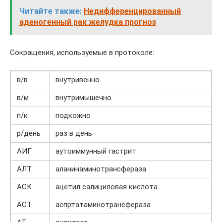
Читайте также:
Недифференцированный
аденогенный рак желудка прогноз
Сокращения, используемые в протоколе:
в/в
внутривенно
в/м
внутримышечно
п/к
подкожно
р/день
раз в день
АИГ
аутоиммунный гастрит
АЛТ
аланинаминотрансфераза
АСК
ацетил салициловая кислота
АСТ
аспртатаминотрансфераза