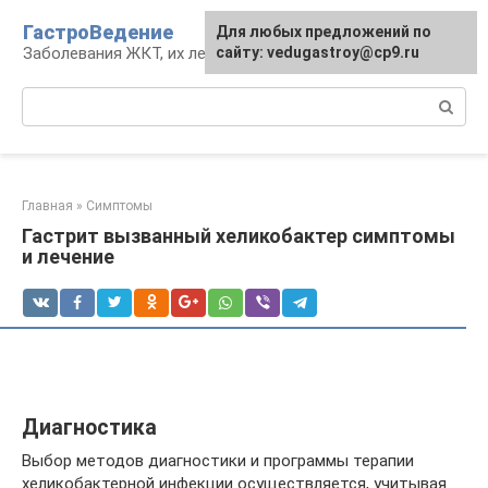
Перейти
ГастроВедение
Для любых предложений по
к
Заболевания ЖКТ, их лечение и профилактика
сайту: vedugastroy@cp9.ru
контенту
Поиск:
Главная
»
Симптомы
Гастрит вызванный хеликобактер симптомы
и лечение
Диагностика
Выбор методов диагностики и программы терапии
хеликобактерной инфекции осуществляется, учитывая