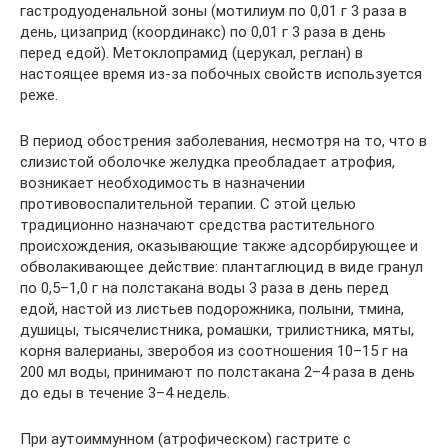
гастродуоденальной зоны (мотилиум по 0,01 г 3 раза в
день, цизаприд (координакс) по 0,01 г 3 раза в день
перед едой). Метоклопрамид (церукал, реглан) в
настоящее время из-за побочных свойств используется
реже.
В период обострения заболевания, несмотря на то, что в
слизистой оболочке желудка преобладает атрофия,
возникает необходимость в назначении
противовоспалительной терапии. С этой целью
традиционно назначают средства растительного
происхождения, оказывающие также адсорбирующее и
обволакивающее действие: плантаглюцид в виде гранул
по 0,5–1,0 г на полстакана воды 3 раза в день перед
едой, настой из листьев подорожника, полыни, тмина,
душицы, тысячелистника, ромашки, трилистника, мяты,
корня валерианы, зверобоя из соотношения 10–15 г на
200 мл воды, принимают по полстакана 2–4 раза в день
до еды в течение 3–4 недель.
При аутоиммунном (атрофическом) гастрите с