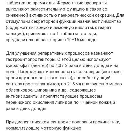
таблетки во время еды. Ферментные препараты
выполняют заместительную функцию в связи со
сниженной активностью панкреатической секреции. Для
стимуляции секреторной функции назначают лимонтар
(содержит янтарную и лимонную кислоты, стеарат
кальция), принимают по 1 таблетке до еды,
предварительно растворив в 10–15 мл воды.
Для улучшения репаративных процессов назначают
гастроцитопротекторы. С этой целью используют
сукральфат (вентер) по 1,0 г 3 раза в день до еды и на
ночь. Продолжают использовать солкосерил (экстракт
крови крупного рогатого скота), способствующий
синтезу простагландинов; по 2–5 мл внутривенно масло
облепиховое, шиповника и др., содержащее
антиоксиданты и препятствующее процессам
перекисного окисления липидов по 1 чайной ложке 3
раза в день до еды.
При диспептическом синдроме показаны прокинетики,
нормализующие моторную функцию