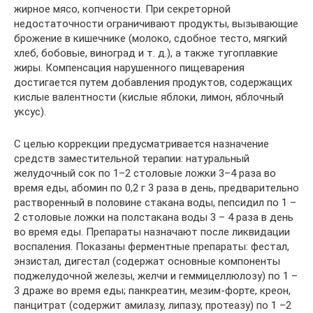
жирное мясо, копчености. При секреторной
недостаточности ограничивают продукты, вызывающие
брожение в кишечнике (молоко, сдобное тесто, мягкий
хлеб, бобовые, виноград и т. д.), а также тугоплавкие
жиры. Компенсация нарушенного пищеварения
достигается путем добавления продуктов, содержащих
кислые валентности (кислые яблоки, лимон, яблочный
уксус).
С целью коррекции предусматривается назначение
средств заместительной терапии: натуральный
желудочный сок по 1–2 столовые ложки 3–4 раза во
время еды, абомин по 0,2 г 3 раза в день, предварительно
растворенный в половине стакана воды, пепсидил по 1 –
2 столовые ложки на полстакана воды 3 – 4 раза в день
во время еды. Препараты назначают после ликвидации
воспаления. Показаны ферментные препараты: фестал,
энзистал, дигестал (содержат основные компоненты
поджелудочной железы, желчи и геммицеллюлозу) по 1 –
3 драже во время еды; панкреатин, мезим-форте, креон,
панцитрат (содержит амилазу, липазу, протеазу) по 1 –2