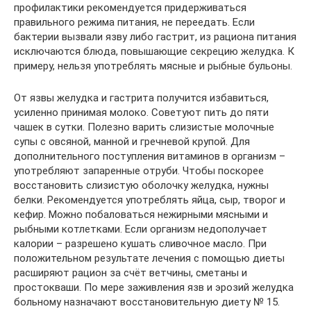
профилактики рекомендуется придерживаться
правильного режима питания, не переедать. Если
бактерии вызвали язву либо гастрит, из рациона питания
исключаются блюда, повышающие секрецию желудка. К
примеру, нельзя употреблять мясные и рыбные бульоны.
От язвы желудка и гастрита получится избавиться,
усиленно принимая молоко. Советуют пить до пяти
чашек в сутки. Полезно варить слизистые молочные
супы с овсяной, манной и гречневой крупой. Для
дополнительного поступления витаминов в организм –
употребляют запаренные отруби. Чтобы поскорее
восстановить слизистую оболочку желудка, нужны
белки. Рекомендуется употреблять яйца, сыр, творог и
кефир. Можно побаловаться нежирными мясными и
рыбными котлетками. Если организм недополучает
калории – разрешено кушать сливочное масло. При
положительном результате лечения с помощью диеты
расширяют рацион за счёт ветчины, сметаны и
простокваши. По мере заживления язв и эрозий желудка
больному назначают восстановительную диету № 15.