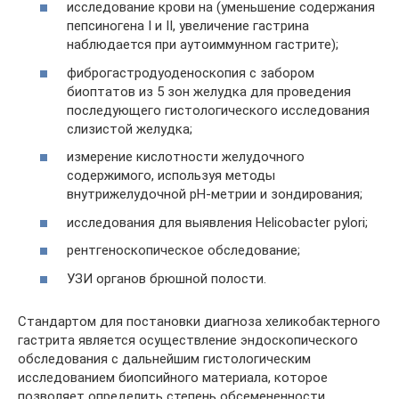
исследование крови на (уменьшение содержания
пепсиногена I и II, увеличение гастрина
наблюдается при аутоиммунном гастрите);
фиброгастродуоденоскопия с забором
биоптатов из 5 зон желудка для проведения
последующего гистологического исследования
слизистой желудка;
измерение кислотности желудочного
содержимого, используя методы
внутрижелудочной рН-метрии и зондирования;
исследования для выявления Helicobacter pylori;
рентгеноскопическое обследование;
УЗИ органов брюшной полости.
Стандартом для постановки диагноза хеликобактерного
гастрита является осуществление эндоскопического
обследования с дальнейшим гистологическим
исследованием биопсийного материала, которое
позволяет определить степень обсемененности