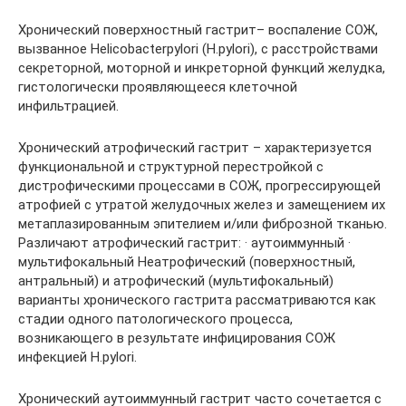
Хронический поверхностный гастрит– воспаление СОЖ,
вызванное Helicobacterpylori (H.pylori), с расстройствами
секреторной, моторной и инкреторной функций желудка,
гистологически проявляющееся клеточной
инфильтрацией.
Хронический атрофический гастрит – характеризуется
функциональной и структурной перестройкой с
дистрофическими процессами в СОЖ, прогрессирующей
атрофией с утратой желудочных желез и замещением их
метаплазированным эпителием и/или фиброзной тканью.
Различают атрофический гастрит: · аутоиммунный ·
мультифокальный Неатрофический (поверхностный,
антральный) и атрофический (мультифокальный)
варианты хронического гастрита рассматриваются как
стадии одного патологического процесса,
возникающего в результате инфицирования СОЖ
инфекцией H.pylori.
Хронический аутоиммунный гастрит часто сочетается с