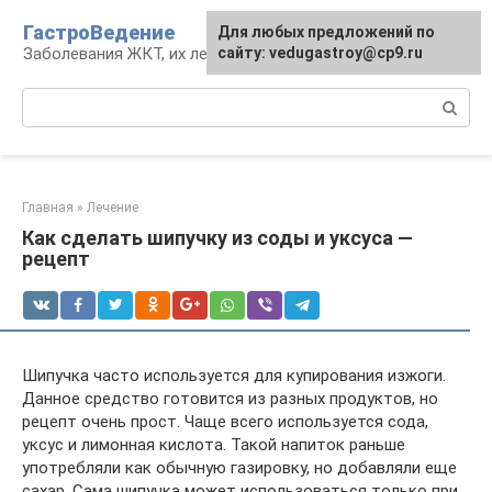
Перейти
ГастроВедение
Для любых предложений по
к
Заболевания ЖКТ, их лечение и профилактика
сайту: vedugastroy@cp9.ru
контенту
Поиск:
Главная
»
Лечение
Как сделать шипучку из соды и уксуса —
рецепт
Шипучка часто используется для купирования изжоги.
Данное средство готовится из разных продуктов, но
рецепт очень прост. Чаще всего используется сода,
уксус и лимонная кислота. Такой напиток раньше
употребляли как обычную газировку, но добавляли еще
сахар. Сама шипучка может использоваться только при