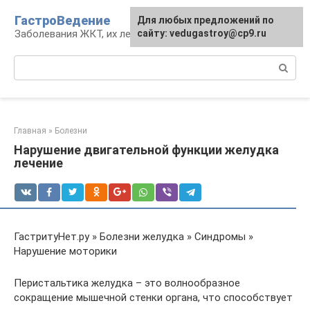
Перейти
ГастроВедение
Для любых предложений по
к
Заболевания ЖКТ, их лечение и профилактика
сайту: vedugastroy@cp9.ru
контенту
Поиск:
Главная
»
Болезни
Нарушение двигательной функции желудка
лечение
ГастритуНет.ру » Болезни желудка » Синдромы »
Нарушение моторики
Перистальтика желудка – это волнообразное
сокращение мышечной стенки органа, что способствует