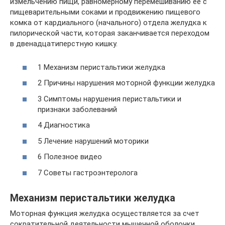
измельчению пищи, равномерному перемешиванию ее с
пищеварительными соками и продвижению пищевого
комка от кардиального (начального) отдела желудка к
пилорической части, которая заканчивается переходом
в двенадцатиперстную кишку.
1 Механизм перистальтики желудка
2 Причины нарушения моторной функции желудка
3 Симптомы нарушения перистальтики и
признаки заболеваний
4 Диагностика
5 Лечение нарушений моторики
6 Полезное видео
7 Советы гастроэнтеролога
Механизм перистальтики желудка
Моторная функция желудка осуществляется за счет
сократительной деятельности мышечной оболочки