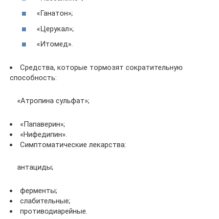
«Ганатон»;
«Церукал»;
«Итомед».
Средства, которые тормозят сократительную
способность:
«Атропина сульфат»;
«Папаверин»;
«Нифедипин».
Симптоматические лекарства:
антациды;
ферменты;
слабительные;
противодиарейные.