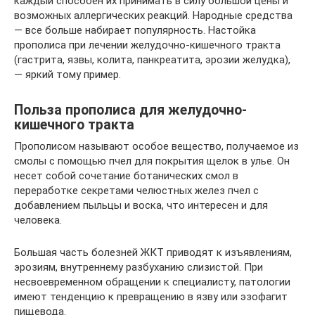
каждый способен их принимать в силу большой цены и
возможных аллергических реакций. Народные средства
— все больше набирает популярность. Настойка
прополиса при лечении желудочно-кишечного тракта
(гастрита, язвы, колита, панкреатита, эрозии желудка),
— яркий тому пример.
Польза прополиса для желудочно-
кишечного тракта
Прополисом называют особое вещество, получаемое из
смолы с помощью пчел для покрытия щелок в улье. Он
несет собой сочетание ботанических смол в
переработке секретами челюстных желез пчел с
добавлением пыльцы и воска, что интересен и для
человека.
Большая часть болезней ЖКТ приводят к изъявлениям,
эрозиям, внутреннему разбуханию слизистой. При
несвоевременном обращении к специалисту, патологии
имеют тенденцию к превращению в язву или эзофагит
пищевода.