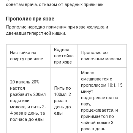
советам врача, отказом от вредных привычек.
Прополис при язве
Прополис нередко применим при язве желудка и
двенадцатиперстной кишки.
Водная
Настойка на
Прополис со
настойка
спирту при язве
сливочным маслом
при язве
Масло
смешивается с
20 капель 20%
прополисом 10:1, 15
настоя
Пить по
минут
разбавить 200мл
100мл. 2
подогревается на
воды или
раза в
пару,
молока, и пить 3-
день до
процеживается, и
4 раза в день, за
еды
принимается по
полчаса до еды
чайной ложке 3
раза в день