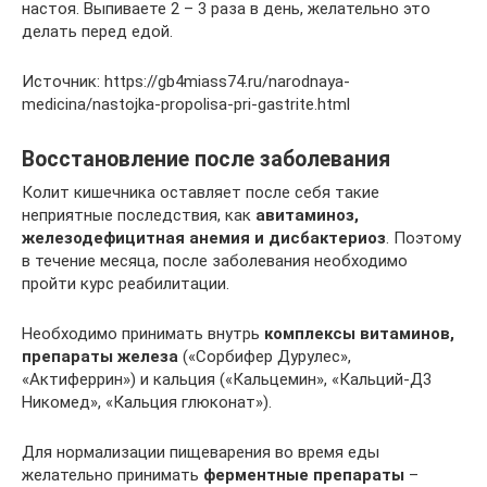
настоя. Выпиваете 2 – 3 раза в день, желательно это
делать перед едой.
Источник: https://gb4miass74.ru/narodnaya-
medicina/nastojka-propolisa-pri-gastrite.html
Восстановление после заболевания
Колит кишечника оставляет после себя такие
неприятные последствия, как
авитаминоз,
железодефицитная анемия и дисбактериоз
. Поэтому
в течение месяца, после заболевания необходимо
пройти курс реабилитации.
Необходимо принимать внутрь
комплексы витаминов,
препараты железа
(«Сорбифер Дурулес»,
«Актиферрин») и кальция («Кальцемин», «Кальций-Д3
Никомед», «Кальция глюконат»).
Для нормализации пищеварения во время еды
желательно принимать
ферментные препараты
–