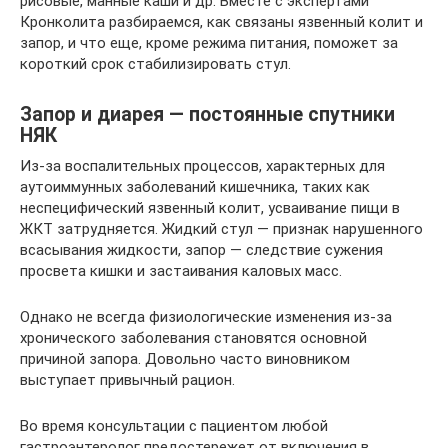
рисовые, манные каши и др. Вместе с экспертами
Кронколита разбираемся, как связаны язвенный колит и
запор, и что еще, кроме режима питания, поможет за
короткий срок стабилизировать стул.
Запор и диарея — постоянные спутники
НЯК
Из-за воспалительных процессов, характерных для
аутоиммунных заболеваний кишечника, таких как
неспецифический язвенный колит, усваивание пищи в
ЖКТ затрудняется. Жидкий стул — признак нарушенного
всасывания жидкости, запор — следствие сужения
просвета кишки и застаивания каловых масс.
Однако не всегда физиологические изменения из-за
хронического заболевания становятся основной
причиной запора. Довольно часто виновником
выступает привычный рацион.
Во время консультации с пациентом любой
гастроэнтеролог предостережет от включения в