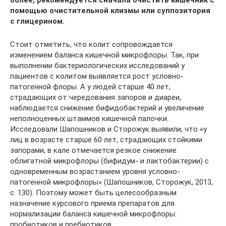
более, рекомендуется сначала очистить кишечник с
помощью очистительной клизмы или суппозитория
с глицерином.
Стоит отметить, что колит сопровождается
изменением баланса кишечной микрофлоры. Так, при
выполнении бактериологических исследований у
пациентов с колитом выявляется рост условно-
патогенной флоры. А у людей старше 40 лет,
страдающих от чередования запоров и диареи,
наблюдается снижение бифидобактерий и увеличение
неполноценных штаммов кишечной палочки.
Исследовали Шапошников и Сторожук выявили, что «у
лиц в возрасте старше 60 лет, страдающих стойкими
запорами, в кале отмечается резкое снижение
облигатной микрофлоры (бифидум- и лактобактерии) с
одновременным возрастанием уровня условно-
патогенной микрофлоры» (Шапошников, Сторожук, 2013,
с. 130). Поэтому может быть целесообразным
назначение курсового приема препаратов для
нормализации баланса кишечной микрофлоры:
пробиотиков и пребиотиков.