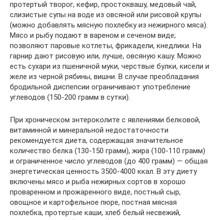
протертый творог, кефир, простоквашу, медовый чай,
слизистые супы на воде из овсяной или рисовой крупы
(можно добавлять мясную похлебку из нежирного мяса).
Мясо и рыбу подают в вареном и сеченом виде;
позволяют паровые котлеты, фрикадели, кнедлики. На
гарнир дают рисовую или, лучше, овсяную кашу. Можно
есть сухари из пшеничной муки, черствые булки, кисели и
желе из черной рябины, вишни. В случае преобладания
бродильной диспепсии ограничивают употребление
углеводов (150-200 грамм в сутки).
При хроническом энтероколите с явлениями белковой,
витаминной и минеральной недостаточности
рекомендуется диета, содержащая значительное
количество белка (130-150 грамм), жира (100-110 грамм)
и ограниченное число углеводов (до 400 грамм) — общая
энергетическая ценность 3500-4000 ккал. В эту диету
включены мясо и рыба нежирных сортов в хорошо
проваренном и прожаренного виде, постный сыр,
овощное и картофельное пюре, постная мясная
похлебка, протертые каши, хлеб белый несвежий,