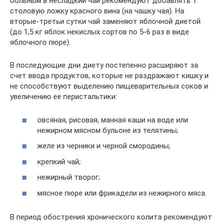
больным в несладкий чай рекомендуют добавлять 1
столовую ложку красного вина (на чашку чая). На
вторые-третьи сутки чай заменяют яблочной диетой
(до 1,5 кг яблок некислых сортов по 5-6 раз в виде
яблочного пюре).
В последующие дни диету постепенно расширяют за
счет ввода продуктов, которые не раздражают кишку и
не способствуют выделению пищеварительных соков и
увеличению ее перистальтики:
овсяная, рисовая, манная каши на воде или
нежирном мясном бульоне из телятины;
желе из черники и черной смородины;
крепкий чай;
нежирный творог;
мясное пюре или фрикадели из нежирного мяса.
В период обострения хронического колита рекомендуют