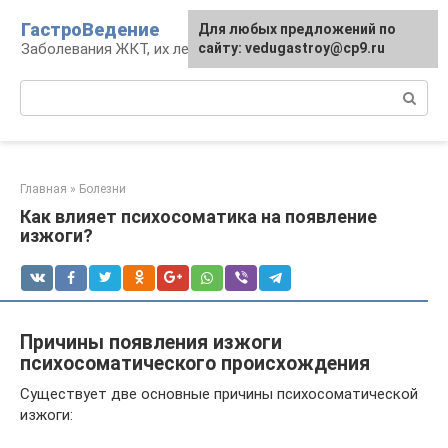
Перейти
ГастроВедение
Для любых предложений по
к
Заболевания ЖКТ, их лечение и профилактика
сайту: vedugastroy@cp9.ru
контенту
Поиск:
Главная
»
Болезни
Как влияет психосоматика на появление
изжоги?
Причины появления изжоги
психосоматического происхождения
Существует две основные причины психосоматической
изжоги: