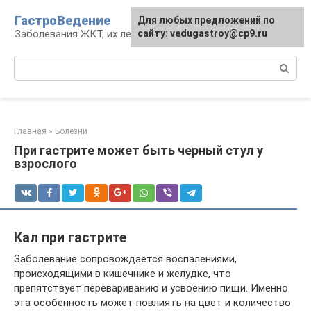
Перейти
ГастроВедение
Для любых предложений по
к
Заболевания ЖКТ, их лечение и профилактика
сайту: vedugastroy@cp9.ru
контенту
Поиск:
Главная
»
Болезни
При гастрите может быть черный стул у
взрослого
Кал при гастрите
Заболевание сопровождается воспалениями,
происходящими в кишечнике и желудке, что
препятствует перевариванию и усвоению пищи. Именно
эта особенность может повлиять на цвет и количество