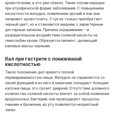
кровотечении, а это уже опасно. Такие случаи нередки
при атрофической форме заболевания. С повышением
кислотности желудка, появлением эрозий и язв они
начинают кровоточить. Стул не только приобретает
черный цвет, но и становится жидким, с характерным
дегтярным запахом. Причина окрашивания – в
разрушительном воздействии соляной кислоты на
гемоглобин крови. Образуется пигмент, делающий
каловые массы черными.
Кал при гастрите с пониженной
кислотностью
Такое положение дел чревато плохой
перевариваемостью пищи. Желудок не справляется со
своей функцией и из него в кишечник попадают большие
кусочки пищи, это грозит диареей. Отсутствие должного
количества соляной кислоты влечет за собой появление
вредоносных бактерий, они провоцируют процессы
гниения и брожения, во рту появляется неприятный
запах.