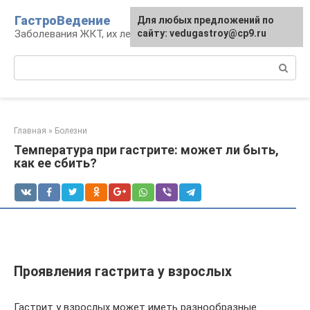
Перейти
ГастроВедение
Для любых предложений по
к
Заболевания ЖКТ, их лечение и профилактика
сайту: vedugastroy@cp9.ru
контенту
Поиск:
Главная
»
Болезни
Температура при гастрите: может ли быть,
как ее сбить?
Проявления гастрита у взрослых
Гастрит у взрослых может иметь разнообразные