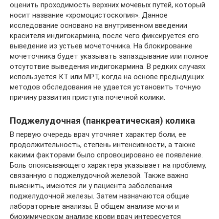
оценить проходимость верхних мочевых путей, который
носит название «хромоцистоскопия». Данное
исследование основано на внутривенном введении
красителя индигокармина, после чего фиксируется его
выведение из устьев мочеточника. На блокирование
мочеточника будет указывать запаздывание или полное
отсутствие выведения индигокармина. В редких случаях
используется КТ или МРТ, когда на основе предыдущих
методов обследования не удается установить точную
причину развития приступа почечной колики.
Поджелудочная (панкреатическая) колика
В первую очередь врач уточняет характер боли, ее
продолжительность, степень интенсивности, а также
какими факторами было спровоцировано ее появление.
Боль опоясывающего характера указывает на проблему,
связанную с поджелудочной железой. Также важно
выяснить, имеются ли у пациента заболевания
поджелудочной железы. Затем назначаются общие
лабораторные анализы. В общем анализе мочи и
биохимическом анализе крови врач интересуется