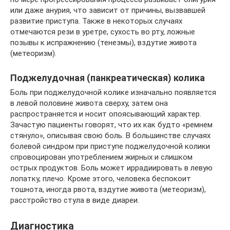
или даже анурия, что зависит от причины, вызвавшей
развитие приступа. Также в некоторых случаях
отмечаются рези в уретре, сухость во рту, ложные
позывы к испражнению (тенезмы), вздутие живота
(метеоризм).
Поджелудочная (панкреатическая) колика
Боль при поджелудочной колике изначально появляется
в левой половине живота сверху, затем она
распространяется и носит опоясывающий характер.
Зачастую пациенты говорят, что их как будто «ремнем
стянуло», описывая свою боль. В большинстве случаях
болевой синдром при приступе поджелудочной колики
спровоцирован употреблением жирных и слишком
острых продуктов. Боль может иррадиировать в левую
лопатку, плечо. Кроме этого, человека беспокоит
тошнота, иногда рвота, вздутие живота (метеоризм),
расстройство стула в виде диареи.
Диагностика