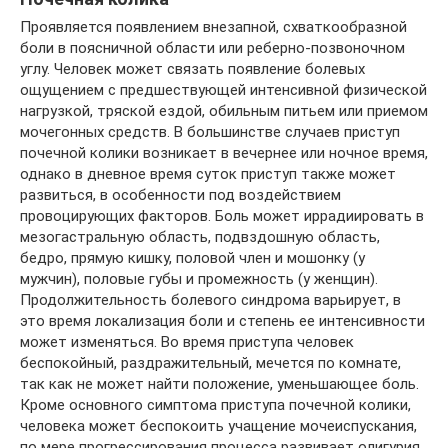
Проявляется появлением внезапной, схваткообразной
боли в поясничной области или реберно-позвоночном
углу. Человек может связать появление болевых
ощущением с предшествующей интенсивной физической
нагрузкой, тряской ездой, обильным питьем или приемом
мочегонных средств. В большинстве случаев приступ
почечной колики возникает в вечернее или ночное время,
однако в дневное время суток приступ также может
развиться, в особенности под воздействием
провоцирующих факторов. Боль может иррадиировать в
мезогастральную область, подвздошную область,
бедро, прямую кишку, половой член и мошонку (у
мужчин), половые губы и промежность (у женщин).
Продолжительность болевого синдрома варьирует, в
это время локализация боли и степень ее интенсивности
может изменяться. Во время приступа человек
беспокойный, раздражительный, мечется по комнате,
так как не может найти положение, уменьшающее боль.
Кроме основного симптома приступа почечной колики,
человека может беспокоить учащение мочеиспускания,
по мере прогрессирования процесса развивает олигурия