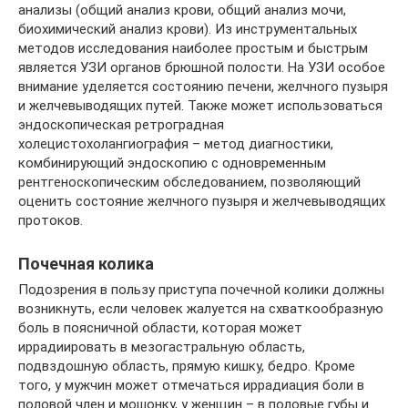
анализы (общий анализ крови, общий анализ мочи,
биохимический анализ крови). Из инструментальных
методов исследования наиболее простым и быстрым
является УЗИ органов брюшной полости. На УЗИ особое
внимание уделяется состоянию печени, желчного пузыря
и желчевыводящих путей. Также может использоваться
эндоскопическая ретроградная
холецистохолангиография – метод диагностики,
комбинирующий эндоскопию с одновременным
рентгеноскопическим обследованием, позволяющий
оценить состояние желчного пузыря и желчевыводящих
протоков.
Почечная колика
Подозрения в пользу приступа почечной колики должны
возникнуть, если человек жалуется на схваткообразную
боль в поясничной области, которая может
иррадиировать в мезогастральную область,
подвздошную область, прямую кишку, бедро. Кроме
того, у мужчин может отмечаться иррадиация боли в
половой член и мошонку, у женщин – в половые губы и