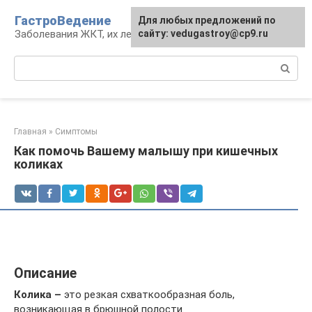
Перейти
ГастроВедение
Для любых предложений по
к
Заболевания ЖКТ, их лечение и профилактика
сайту: vedugastroy@cp9.ru
контенту
Поиск:
Главная
»
Симптомы
Как помочь Вашему малышу при кишечных
коликах
Описание
Колика –
это резкая схваткообразная боль,
возникающая в брюшной полости.