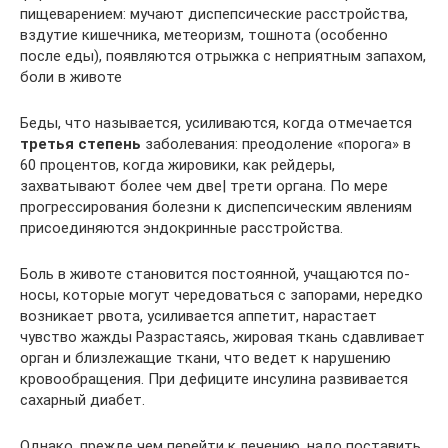
пищеварением: мучают диспепсические расстройства,
вздутие кишечника, метеоризм, тошнота (особенно
после еды), появляются отрыж­ка с неприятным запахом,
боли в животе
Беды, что называется, усиливаются, когда отме­чается
третья степень
заболевания: преодоление «порога» в
60 процентов, когда жировики, как рей­деры,
захватывают более чем две| трети органа. По мере
прогрессирования болезни к диспепсиче­ским явлениям
присоединяются эндокринные расстройства.
Боль в животе становится по­стоянной, учащаются по­
носы, которые могут че­редоваться с запорами, нередко
возникает рвота, усиливается аппетит, на­растает
чувство жажды Разрастаясь, жировая ткань сдавливает
орган и близлежащие ткани, что ведет к нарушению
крово­обращения. При дефиците инсулина развивается
сахарный диабет.
Однако, прежде чем перейти к лечению, надо поставить