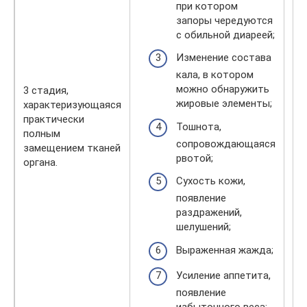
яв
при котором
об
запоры чередуются
ор
с обильной диареей;
ко
Изменение состава
от
кала, в котором
до
можно обнаружить
3 стадия,
мо
жировые элементы;
характеризующаяся
да
практически
ле
Тошнота,
полным
ис
сопровождающаяся
замещением тканей
ра
рвотой;
органа.
ли
ст
Сухость кожи,
не
появление
пи
раздражений,
но
шелушений;
си
пр
Выраженная жажда;
ре
Усиление аппетита,
ух
зд
появление
са