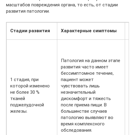
масштабов повреждения органа, то есть, от стадии
развития патологии.
Во
Стадии развития
Характерные симптомы
ос
Пр
ле
па
Патология на данном этапе
пр
развития часто имеет
за
бессимптомное течение,
тк
1 стадия, при
пациент может
по
которой изменено
чувствовать лишь
же
не более 30 %
незначительный
пр
тканей
дискомфорт и тяжесть
за
поджелудочной
после приема пищи. В
пе
железы.
большинстве случаев
ст
патологию выявляют во
ра
время комплексного
ли
обследования.
ос