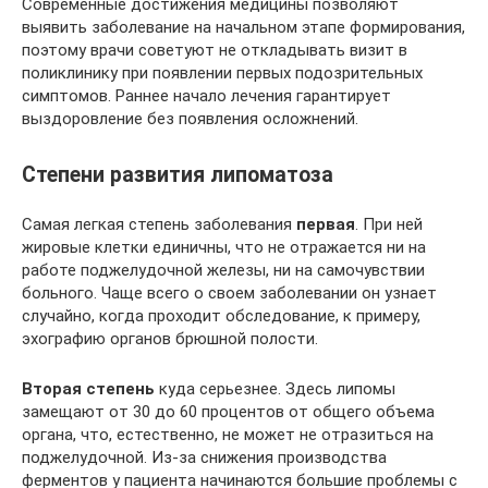
Современные достижения медицины позволяют
выявить заболевание на начальном этапе формирования,
поэтому врачи советуют не откладывать визит в
поликлинику при появлении первых подозрительных
симптомов. Раннее начало лечения гарантирует
выздоровление без появления осложнений.
Степени развития липоматоза
Самая легкая степень заболевания
первая
. При ней
жировые клет­ки единичны, что не отражается ни на
работе поджелудочной железы, ни на самочувствии
боль­ного. Чаще всего о своем заболевании он узнает
случайно, когда проходит обследование, к приме­ру,
эхографию органов брюшной полости.
Вторая степень
куда серьезнее. Здесь липомы
замещают от 30 до 60 про­центов от общего объема
органа, что, естественно, не может не отразиться на
поджелудочной. Из-за снижения производства
ферментов у пациента на­чинаются большие про­блемы с