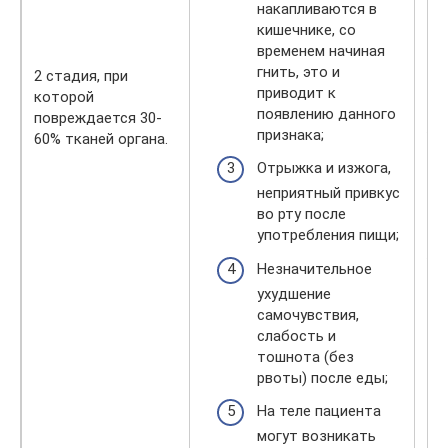
уч
накапливаются в
ор
кишечнике, со
па
временем начиная
не
гнить, это и
2 стадия, при
пи
приводит к
которой
по
появлению данного
повреждается 30-
же
признака;
60% тканей органа.
от
Отрыжка и изжога,
то
тя
неприятный привкус
(н
во рту после
ос
употребления пищи;
жа
Незначительное
ре
ухудшение
у 
самочувствия,
на
слабость и
зн
тошнота (без
ух
рвоты) после еды;
са
рв
На теле пациента
по
могут возникать