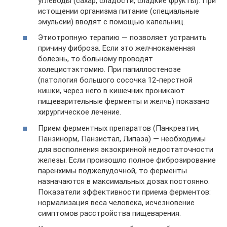
углеводы (сахар, сладости, сладкие фрукты). При
истощении организма питание (специальные
эмульсии) вводят с помощью капельниц.
Этиотропную терапию — позволяет устранить
причину фиброза. Если это желчнокаменная
болезнь, то больному проводят
холецистэктомию. При папиллостенозе
(патология большого сосочка 12-перстной
кишки, через него в кишечник проникают
пищеварительные ферменты и желчь) показано
хирургическое лечение.
Прием ферментных препаратов (Панкреатин,
Панзинорм, Панзистал, Липаза) — необходимы
для восполнения экзокринной недостаточности
железы. Если произошло полное фиброзирование
паренхимы поджелудочной, то ферменты
назначаются в максимальных дозах постоянно.
Показатели эффективности приема ферментов:
нормализация веса человека, исчезновение
симптомов расстройства пищеварения.