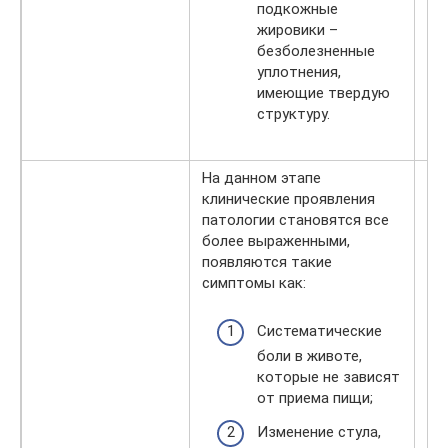
подкожные
жировики –
безболезненные
уплотнения,
имеющие твердую
структуру.
На данном этапе
клинические проявления
патологии становятся все
более выраженными,
появляются такие
симптомы как:
Систематические
боли в животе,
Ос
которые не зависят
на
от приема пищи;
оп
Изменение стула,
ос