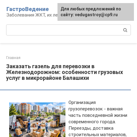
Перейти
ГастроВедение
Для любых предложений по
к
Заболевания ЖКТ, их лечение и профилактика
сайту: vedugastroy@cp9.ru
контенту
Поиск:
Главная
Заказать газель для перевозки в
Железнодорожном: особенности грузовых
услуг в микрорайоне Балашихи
Организация
грузоперевозок - важная
часть повседневной жизни
современного города.
Переезды, доставка
строительных материалов,