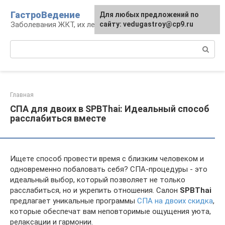
Перейти
ГастроВедение
Для любых предложений по
к
Заболевания ЖКТ, их лечение и профилактика
сайту: vedugastroy@cp9.ru
контенту
Поиск:
Главная
СПА для двоих в SPBThai: Идеальный способ
расслабиться вместе
Ищете способ провести время с близким человеком и
одновременно побаловать себя? СПА-процедуры - это
идеальный выбор, который позволяет не только
расслабиться, но и укрепить отношения. Салон
SPBThai
предлагает уникальные программы
СПА на двоих скидка
,
которые обеспечат вам неповторимые ощущения уюта,
релаксации и гармонии.