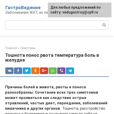
Перейти
ГастроВедение
Для любых предложений по
к
Заболевания ЖКТ, их лечение и профилактика
сайту: vedugastroy@cp9.ru
контенту
Поиск:
Главная
»
Симптомы
Тошнота понос рвота температура боль в
желудке
Причины болей в животе, рвоты и поноса
разнообразны. Сочетание всех трех симптомов
может проявиться как следствие острых
отравлений, частых диет, переедания, заболеваний
кишечника и других органов.
Тошнота, расстройство
желудка и болезненные ощущения сами по себе не