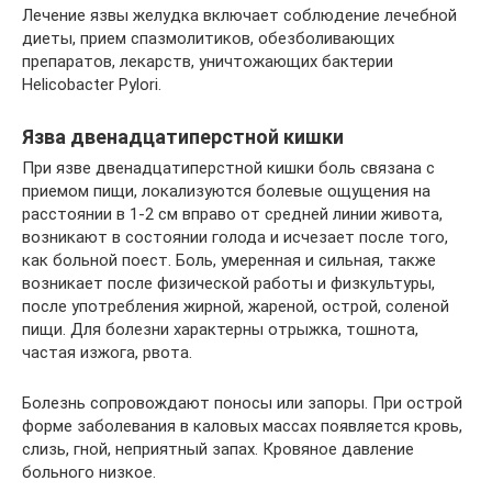
Лечение язвы желудка включает соблюдение лечебной
диеты, прием спазмолитиков, обезболивающих
препаратов, лекарств, уничтожающих бактерии
Нelicobacter Pylori.
Язва двенадцатиперстной кишки
При язве двенадцатиперстной кишки боль связана с
приемом пищи, локализуются болевые ощущения на
расстоянии в 1-2 см вправо от средней линии живота,
возникают в состоянии голода и исчезает после того,
как больной поест. Боль, умеренная и сильная, также
возникает после физической работы и физкультуры,
после употребления жирной, жареной, острой, соленой
пищи. Для болезни характерны отрыжка, тошнота,
частая изжога, рвота.
Болезнь сопровождают поносы или запоры. При острой
форме заболевания в каловых массах появляется кровь,
слизь, гной, неприятный запах. Кровяное давление
больного низкое.