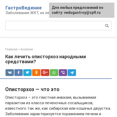
Перейти
ГастроВедение
Для любых предложений по
к
Заболевания ЖКТ, их лечение и профилактика
сайту: vedugastroy@cp9.ru
контенту
Поиск:
Главная
»
Болезни
Как лечить описторхоз народными
средствами?
Описторхоз — что это
Описторхоз – это глистная инвазия, вызываемая
паразитом из класса печеночных сосальщиков,
известного так же, как сибирская или кошачья двуустка.
Заболевание характеризуется поражением печени и