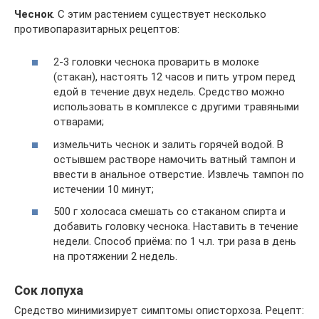
Чеснок
. С этим растением существует несколько
противопаразитарных рецептов:
2-3 головки чеснока проварить в молоке
(стакан), настоять 12 часов и пить утром перед
едой в течение двух недель. Средство можно
использовать в комплексе с другими травяными
отварами;
измельчить чеснок и залить горячей водой. В
остывшем растворе намочить ватный тампон и
ввести в анальное отверстие. Извлечь тампон по
истечении 10 минут;
500 г холосаса смешать со стаканом спирта и
добавить головку чеснока. Наставить в течение
недели. Способ приёма: по 1 ч.л. три раза в день
на протяжении 2 недель.
Сок лопуха
Средство минимизирует симптомы описторхоза. Рецепт: