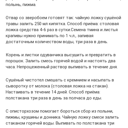
полынь, пижма.
Отвар со зверобоем готовят так: чайную ложку сушёной
травы залить 250 мл кипятка. Способ приёма: столовая
ложка средства 4-6 раз в сутки.Семена тмина и листья
крапивы нужно принимать по 1 ч.л., запивая
достаточным количеством воды, три раза в день.
Корень и листки одуванчика высушить и превратить в
порошок. Залить смесь горячей водой и настоять два
часа. Непроцеженный раствор выпивать в течение дня.
Сушёный чистотел смешать с кремнием и насыпать в
сыворотку от молока (столовая ложка на стакан).
Настаивать в течение 14 дней. Способ приёма:
полстакана три раза в день за полчаса до еды.
С описторхозом помогает бороться сбор из полыни,
пижмы, крушины и донника. Чайную ложку смеси залить
стаканом горячей воды. Выпивать по полстакана три