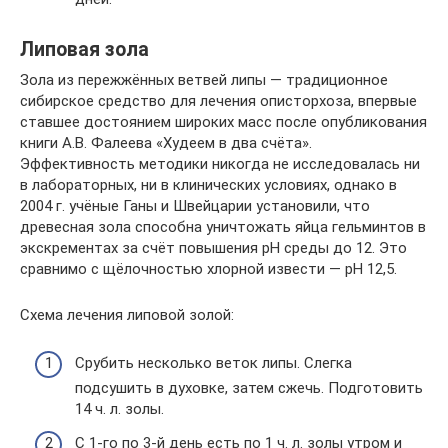
Липовая зола
Зола из пережжённых ветвей липы — традиционное
сибирское средство для лечения описторхоза, впервые
ставшее достоянием широких масс после опубликования
книги А.В. Фалеева «Худеем в два счёта».
Эффективность методики никогда не исследовалась ни
в лабораторных, ни в клинических условиях, однако в
2004 г. учёные Ганы и Швейцарии установили, что
древесная зола способна уничтожать яйца гельминтов в
экскрементах за счёт повышения pH среды до 12. Это
сравнимо с щёлочностью хлорной извести — pH 12,5.
Схема лечения липовой золой:
Срубить несколько веток липы. Слегка
подсушить в духовке, затем сжечь. Подготовить
14 ч. л. золы.
С 1-го по 3-й день есть по 1 ч. л. золы утром и