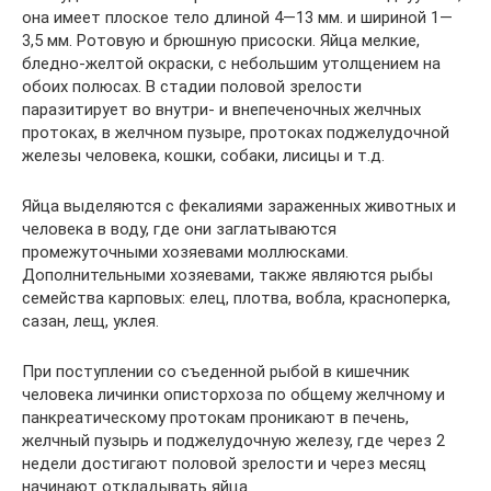
она имеет плоское тело длиной 4—13 мм. и шириной 1—
3,5 мм. Ротовую и брюшную присоски. Яйца мелкие,
бледно-желтой окраски, с небольшим утолщением на
обоих полюсах. В стадии половой зрелости
паразитирует во внутри- и внепеченочных желчных
протоках, в желчном пузыре, протоках поджелудочной
железы человека, кошки, собаки, лисицы и т.д.
Яйца выделяются с фекалиями зараженных животных и
человека в воду, где они заглатываются
промежуточными хозяевами моллюсками.
Дополнительными хозяевами, также являются рыбы
семейства карповых: елец, плотва, вобла, красноперка,
сазан, лещ, уклея.
При поступлении со съеденной рыбой в кишечник
человека личинки описторхоза по общему желчному и
панкреатическому протокам проникают в печень,
желчный пузырь и поджелудочную железу, где через 2
недели достигают половой зрелости и через месяц
начинают откладывать яйца.