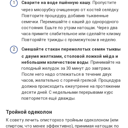
Сварите на воде пшённую кашу.
Пропустите
через мясорубку очищенную от костей селёдку.
Повторите процедуру, добавив тыквенные
семечки. Перемешайте с кашей до однородного
состояния. Ешьте по утрам натощак. Через два
часа примите слабительное или сделайте клизму.
Повторяйте трижды с промежутком в неделю.
Смешайте стакан перемолотых семян тыквы
с двумя желтками, столовой ложкой мёда и
небольшим количеством воды
. Принимайте на
голодный желудок за 30 минут до завтрака.
После него надо отлежаться в течение двух
часов, желательно с горячей грелкой. Процедура
должна происходить ежеутренне на протяжении
десяти дней. С недельными перерывами курс
повторяется ещё дважды.
Тройной одеколон
К совету лечить описторхоз тройным одеколоном (или
спиртом, что менее эффективно), принимая натощак по