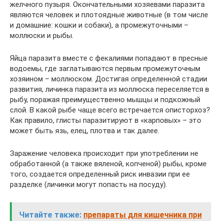
желчного пузыря. Окончательными хозяевами паразита
являются человек и плотоядные животные (в том числе
и домашние: кошки и собаки), а промежуточными –
моллюски и рыбы.
Яйца паразита вместе с фекалиями попадают в пресные
водоемы, где заглатываются первым промежуточным
хозяином – моллюском. Достигая определенной стадии
развития, личинка паразита из моллюска переселяется в
рыбу, поражая преимущественно мышцы и подкожный
слой. В какой рыбе чаще всего встречается описторхоз?
Как правило, глисты паразитируют в «карповых» – это
может быть язь, елец, плотва и так далее.
Заражение человека происходит при употреблении не
обработанной (а также вяленой, копченой) рыбы, кроме
того, создается определенный риск инвазии при ее
разделке (личинки могут попасть на посуду).
Читайте также:
препараты для кишечника при