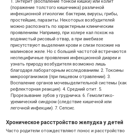
1. Энтерит (воспаление тонкой кишки) или колит
(поражение толстого кишечника) различной
инфекционной этиологии: бактерии, вирусы, грибы,
простейшие, паразиты. Некоторых возбудителей
можно распознать по характерным клиническим
проявлениям. Например, при холере кал похож на
водянистый рисовый отвар, а при амебиазе
присутствуют выделения крови и слизи похожие на
малиновое желе. Но с большей частотой встречаются
неспецифичные проявления инфекционной диареи и
узнать природу возбудителя возможно лишь
благодаря лабораторным исследованиям. 2. Токсины
микроорганизмов (при пищевом отравлении). 3.
Воспаление органов мочевыделительной системы (как
рефлекторная реакция). 4. Средний отит. 5.
Прорезывание зубов у грудничка. 6. Гемолитико-
уремический синдром (следствие кишечной или
легочной инфекции). 7. Сепсис.
Хроническое расстройство желудка у детей
Часто родители отождествляют понос и расстройство