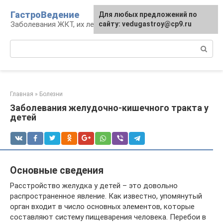
Перейти
ГастроВедение
Для любых предложений по
к
Заболевания ЖКТ, их лечение и профилактика
сайту: vedugastroy@cp9.ru
контенту
Поиск:
Главная
»
Болезни
Заболевания желудочно-кишечного тракта у
детей
Основные сведения
Расстройство желудка у детей – это довольно
распространенное явление. Как известно, упомянутый
орган входит в число основных элементов, которые
составляют систему пищеварения человека. Перебои в