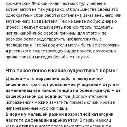
хронический Жидкий и/или частый стул у ребенка
встречается не так уж редко. В большинстве своем это
однократный сбой работы организма из-за внешнего или
внутреннего воздействия. Тем не менее любую диарею
(понос) следует сразу взять под контроль: подумать,
нет ли какой-либо особой причины для этого и по
возможности предотвратить неблагоприятные
последствия. Чтобы родители могли быть во всеоружии,
я расскажу о существующих видах поноса, возможных
проявлениях и методах борьбы с недугом.
Что такое понос и какие существуют нормы
Диарея – это нарушение работы желудочно-
кишечного тракта, проявляемое учащением стула и
изменением его консистенции на более жидкую – от
кашеобразной до водянистой
. Дополнительно в
испражнениях можно заметить примесь слизи, крови и
непереваренные кусочки пищи.
В норме у малышей разной возрастной категории
частота дефекаций варьируется
. В первый месяц
жизни стул возникает после каждого кормления, т.е.