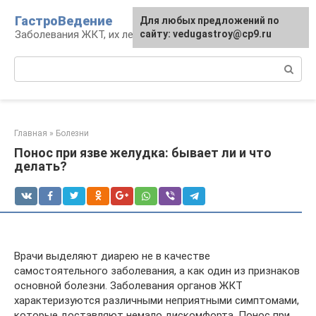
Перейти
ГастроВедение
Для любых предложений по
к
Заболевания ЖКТ, их лечение и профилактика
сайту: vedugastroy@cp9.ru
контенту
Поиск:
Главная
»
Болезни
Понос при язве желудка: бывает ли и что
делать?
Врачи выделяют диарею не в качестве
самостоятельного заболевания, а как один из признаков
основной болезни. Заболевания органов ЖКТ
характеризуются различными неприятными симптомами,
которые доставляют немало дискомфорта. Понос при