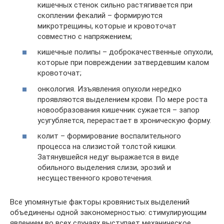
кишечных стенок сильно растягивается при
скоплении фекалий – формируются
микротрещины, которые и кровоточат
совместно с напряжением;
кишечные полипы – доброкачественные опухоли,
которые при повреждении затвердевшим калом
кровоточат;
онкология. Изъявления опухоли нередко
проявляются выделением крови. По мере роста
новообразования кишечник сужается – запор
усугубляется, перерастает в хроническую форму.
колит – формирование воспалительного
процесса на слизистой толстой кишки.
Затянувшейся недуг выражается в виде
обильного выделения слизи, эрозий и
несущественного кровотечения.
Все упомянутые факторы кровянистых выделений
объединены одной закономерностью: стимулирующим
явлением во всех случаях выступает механическое