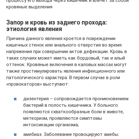
процессу его выхода через кишечник и влечет за собой
кровяные выделения
Запор и кровь из заднего прохода:
этиология явления
Причина данного явления кроется в повреждении
кишечных стенок или анального отверстия во время
напряжения при совершении актов дефекации. Кровь в
таких случаях может иметь как бордовый, так и алый
оттенок. Кровяные включения в каловых массах могут
также простимулировать явления инфекционного или
патологического характера. В первом случае в роли
«провокаторов» выступают:
дизентерия – сопровождается проникновением
бактерий в полость кишечника. У больного
появляются схваткообразные боли в животе,
метеоризм, проявляются симптомы
интоксикации организма;
амебиаз. Заболевание провоцируют амебы.