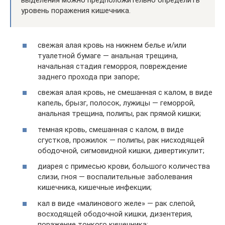
выделения можно предположительно определить
уровень поражения кишечника.
свежая алая кровь на нижнем белье и/или
туалетной бумаге — анальная трещина,
начальная стадия геморроя, повреждение
заднего прохода при запоре;
свежая алая кровь, не смешанная с калом, в виде
капель, брызг, полосок, лужицы — геморрой,
анальная трещина, полипы, рак прямой кишки;
темная кровь, смешанная с калом, в виде
сгустков, прожилок — полипы, рак нисходящей
ободочной, сигмовидной кишки, дивертикулит;
диарея с примесью крови, большого количества
слизи, гноя — воспалительные заболевания
кишечника, кишечные инфекции;
кал в виде «малинового желе» — рак слепой,
восходящей ободочной кишки, дизентерия,
поражение тонкого кишечника;