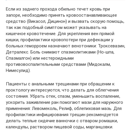
Если из заднего прохода обильно течет кровь при
запоре, необходимо принять кровоостанавливающее
средство (Викасол, Дицинон) и вызвать скорую помощь,
так как подобный симптом может указывать на
кишечное кровотечение. Для укрепления вен прямой
кишки, профилактики кровопотери при дефекации у
больных геморроем назначают венотоники: Троксевазин,
Детралекс. Боль снимают спазмолитиками (Но-шпа,
Спазмалгон) или нестероидными
противовоспалительными средствами (Мидокалм,
Нимесулид).
Пациенты с анальными трещинами при обращении к
проктологу интересуются, что делать для облегчения
состояния. Убрать отек, спазм, уменьшить воспаление,
ускорить заживление ран помогают мази для наружного
применения: Левомеколь, Релиф, облепиховая мазь. Для
профилактики инфицирования трещин рекомендуется
делать теплые сидячие ванночки с отваром ромашки,
календулы, раствором пищевой соды, марганцовки.