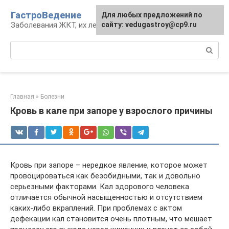
Перейти
ГастроВедение
Для любых предложений по
к
Заболевания ЖКТ, их лечение и профилактика
сайту: vedugastroy@cp9.ru
контенту
Поиск:
Главная
»
Болезни
Кровь в кале при запоре у взрослого причины
Кровь при запоре – нередкое явление, которое может
провоцироваться как безобидными, так и довольно
серьезными факторами. Кал здорового человека
отличается обычной насыщенностью и отсутствием
каких-либо вкраплений. При проблемах с актом
дефекации кал становится очень плотным, что мешает