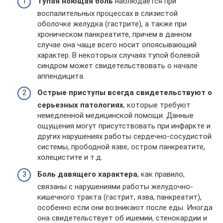
Тупая ноющая боль
наблюдается при
воспалительных процессах в слизистой
оболочке желудка (гастрите), а также при
хроническом панкреатите, причем в данном
случае она чаще всего носит опоясывающий
характер. В некоторых случаях тупой болевой
синдром может свидетельствовать о начале
аппендицита.
Острые приступы всегда свидетельствуют о
серьезных патологиях
, которые требуют
немедленной медицинской помощи. Данные
ощущения могут присутствовать при инфаркте и
других нарушениях работы сердечно-сосудистой
системы, прободной язве, остром панкреатите,
холецистите и т.д.
Боль давящего характера
, как правило,
связаны с нарушениями работы желудочно-
кишечного тракта (гастрит, язва, панкреатит),
особенно если они возникают после еды. Иногда
она свидетельствует об ишемии, стенокардии и