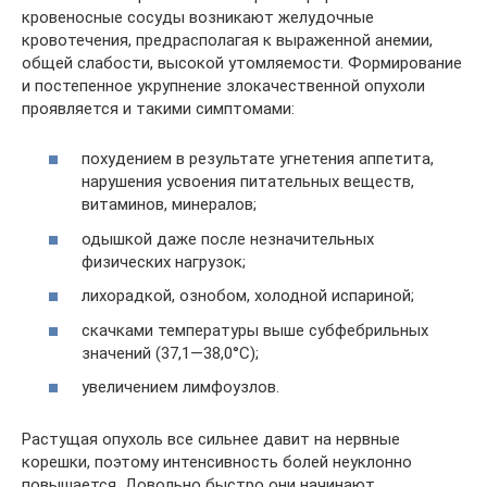
кровеносные сосуды возникают желудочные
кровотечения, предрасполагая к выраженной анемии,
общей слабости, высокой утомляемости. Формирование
и постепенное укрупнение злокачественной опухоли
проявляется и такими симптомами:
похудением в результате угнетения аппетита,
нарушения усвоения питательных веществ,
витаминов, минералов;
одышкой даже после незначительных
физических нагрузок;
лихорадкой, ознобом, холодной испариной;
скачками температуры выше субфебрильных
значений (37,1—38,0°C);
увеличением лимфоузлов.
Растущая опухоль все сильнее давит на нервные
корешки, поэтому интенсивность болей неуклонно
повышается. Довольно быстро они начинают