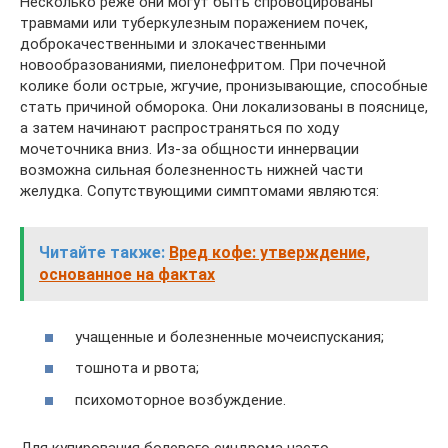
Несколько реже они могут быть спровоцированы
травмами или туберкулезным поражением почек,
доброкачественными и злокачественными
новообразованиями, пиелонефритом. При почечной
колике боли острые, жгучие, пронизывающие, способные
стать причиной обморока. Они локализованы в пояснице,
а затем начинают распространяться по ходу
мочеточника вниз. Из-за общности иннервации
возможна сильная болезненность нижней части
желудка. Сопутствующими симптомами являются:
Читайте также:
Вред кофе: утверждение,
основанное на фактах
учащенные и болезненные мочеиспускания;
тошнота и рвота;
психомоторное возбуждение.
Для купирования болевого синдрома часто