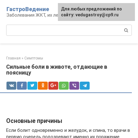
Перейти
ГастроВедение
Для любых предложений по
к
Заболевания ЖКТ, их лечение и профилактика
сайту: vedugastroy@cp9.ru
контенту
Поиск:
Главная
»
Симптомы
Сильные боли в животе, отдающие в
поясницу
Основные причины
Если болит одновременно и желудок, и спина, то врачи в
первую очередь подозревают именно их поражение