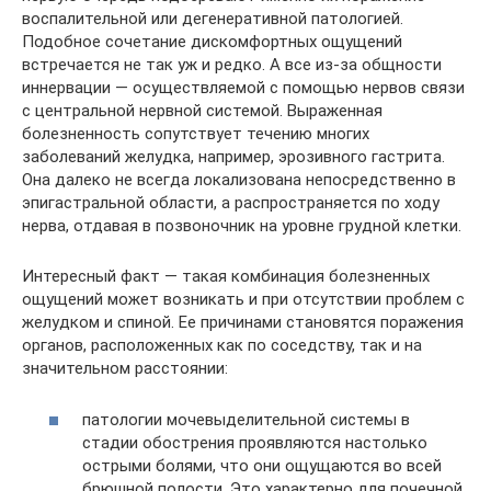
воспалительной или дегенеративной патологией.
Подобное сочетание дискомфортных ощущений
встречается не так уж и редко. А все из-за общности
иннервации — осуществляемой с помощью нервов связи
с центральной нервной системой. Выраженная
болезненность сопутствует течению многих
заболеваний желудка, например, эрозивного гастрита.
Она далеко не всегда локализована непосредственно в
эпигастральной области, а распространяется по ходу
нерва, отдавая в позвоночник на уровне грудной клетки.
Интересный факт — такая комбинация болезненных
ощущений может возникать и при отсутствии проблем с
желудком и спиной. Ее причинами становятся поражения
органов, расположенных как по соседству, так и на
значительном расстоянии:
патологии мочевыделительной системы в
стадии обострения проявляются настолько
острыми болями, что они ощущаются во всей
брюшной полости. Это характерно для почечной