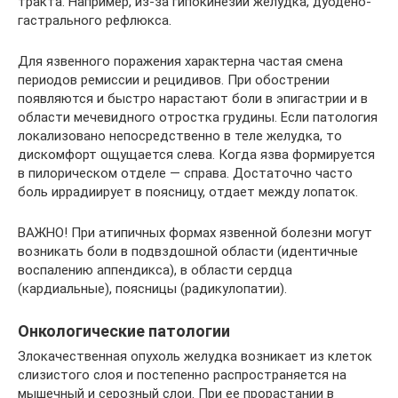
тракта. Например, из-за гипокинезии желудка, дуодено-
гастрального рефлюкса.
Для язвенного поражения характерна частая смена
периодов ремиссии и рецидивов. При обострении
появляются и быстро нарастают боли в эпигастрии и в
области мечевидного отростка грудины. Если патология
локализовано непосредственно в теле желудка, то
дискомфорт ощущается слева. Когда язва формируется
в пилорическом отделе — справа. Достаточно часто
боль иррадиирует в поясницу, отдает между лопаток.
ВАЖНО! При атипичных формах язвенной болезни могут
возникать боли в подвздошной области (идентичные
воспалению аппендикса), в области сердца
(кардиальные), поясницы (радикулопатии).
Онкологические патологии
Злокачественная опухоль желудка возникает из клеток
слизистого слоя и постепенно распространяется на
мышечный и серозный слои. При ее прорастании в