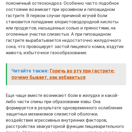
поясничный остеохондроз. Особенно часто подобное
состояние возникает при эрозивном и гипоацидном
гастрите. В первом случае причиной жгучей боли
становится попадание хлористоводородной кислоты
или продуктов, насыщенных солью и пряностями, на
оголенные участки слизистых. А при гипоацидном
гастрите вырабатывается недостаточно желудочного
сока, что провоцирует застой пищевого комка, вздутие
живота, избыточное газообразование.
Читайте также:
Горечь во рту при гастрите:
почему бывает, как избавиться
Еще чаще вместе возникают боли в желудке и какой-
либо части спины при образовании язвы. Она
формируется в результате одновременного ослабления
защитных механизмов слизистой оболочки,
воздействия агрессивных внутренних факторов,
расстройства эвакуаторной функции пищеварительного