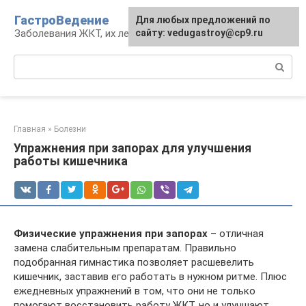
Перейти
ГастроВедение
Для любых предложений по
к
Заболевания ЖКТ, их лечение и профилактика
сайту: vedugastroy@cp9.ru
контенту
Поиск:
Главная
»
Болезни
Упражнения при запорах для улучшения
работы кишечника
Физические упражнения при запорах
– отличная
замена слабительным препаратам. Правильно
подобранная гимнастика позволяет расшевелить
кишечник, заставив его работать в нужном ритме. Плюс
ежедневных упражнений в том, что они не только
помогают восстановить работу ЖКТ, но и улучшают